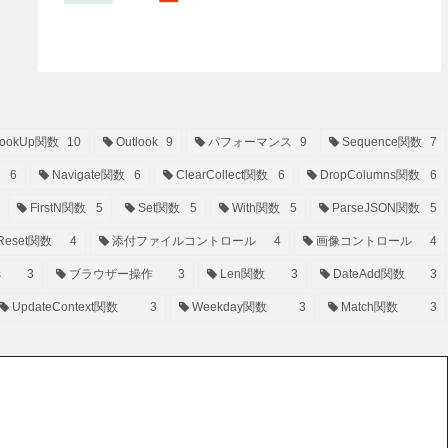
ookUp関数
10
Outlook
9
パフォーマンス
9
Sequence関数
7
6
Navigate関数
6
ClearCollect関数
6
DropColumns関数
6
FirstN関数
5
Set関数
5
With関数
5
ParseJSON関数
5
Reset関数
4
添付ファイルコントロール
4
画像コントロール
4
s
3
ブラウザー操作
3
Len関数
3
DateAdd関数
3
UpdateContext関数
3
Weekday関数
3
Match関数
3