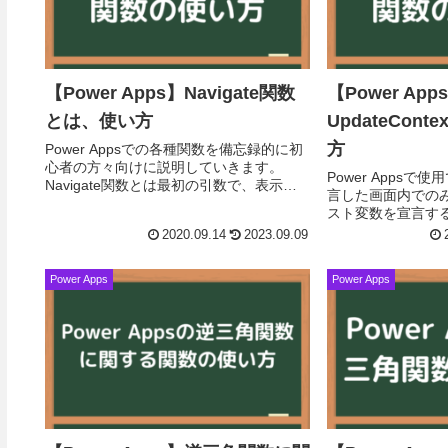
【Power Apps】Navigate関数
【Power App
とは、使い方
UpdateCon
方
Power Appsでの各種関数を備忘録的に初
心者の方々向けに説明していきます。
Power Apps
Navigate関数とは最初の引数で、表示す
言した画面内での
る画面の名前を指定します。2 番目の引数
スト変数を宣言する、U
で、前の画面がどのように新しい画面に...
について解説します。U
2020.09.14
2023.09.09
とは現在の画面のコ.
Power Apps
Power Apps