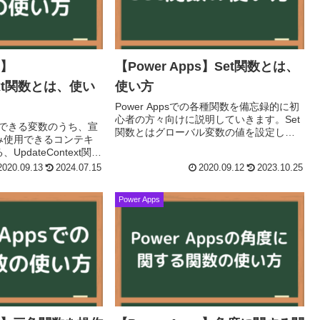
s】
【Power Apps】Set関数とは、
text関数とは、使い
使い方
Power Appsでの各種関数を備忘録的に初
心者の方々向けに説明していきます。Set
で使用できる変数のうち、宣
関数とはグローバル変数の値を設定しま
み使用できるコンテキ
す。公式より引用Set関数はグローバル変
pdateContext関数
数を定義、変更する関数です。グローバ
pdateContext関数
2020.09.13
2024.07.15
2020.09.12
2023.10.25
ル...
..
Power Apps