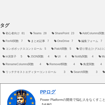
タグ
初心者向け
81
Teams
28
SharePoint
23
AddColumns関数
ForAll関数
7
まとめ記事
7
OneDrive
7
編集フォーム
7
コンボボックスコントロール
5
Patch関数
5
切り替え(トグル)コ
in演算子
5
JSON関数
4
UI
4
Notify関数
4
Ma
RenameColumns関数
4
RemoveIf関数
4
角度関数
4
リッチテキストエディターコントロール
3
Search関数
3
PPログ
Power Platformの開発で悩む人をなくす
【経歴】