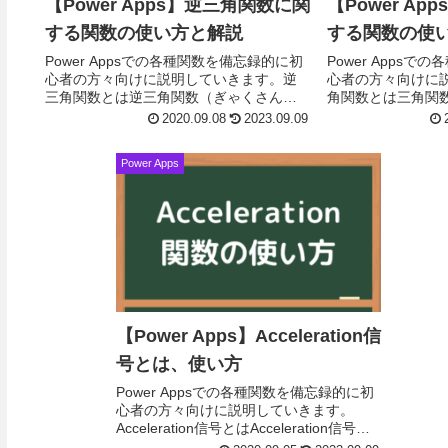
【Power Apps】逆三角関数に関
【Power A
する関数の使い方と解説
する関数の使
Power Appsでの各種関数を備忘録的に初
Power Apps
心者の方々向けに説明していきます。逆
心者の方々向けに
三角関数とは逆三角関数（ぎゃくさんか
角関数とは三角関
くかんすう、英:inverse trigonometric
う、英:trigonomet
2020.09.08
2023.09.09
function、時折...
面三角法における、角
Power Apps
【Power Apps】Acceleration信
号とは、使い方
Power Appsでの各種関数を備忘録的に初
心者の方々向けに説明していきます。
Acceleration信号とはAcceleration信号
は、デバイスのスクリーンに基づいて 3