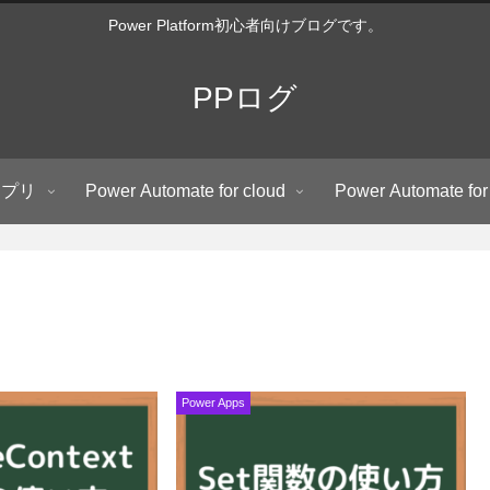
Power Platform初心者向けブログです。
PPログ
アプリ
Power Automate for cloud
Power Automate for
Power Apps