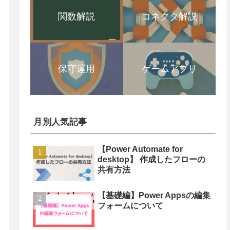
関数解説
コネクタ解説
保守運用
ゲームアプリ
月別人気記事
【Power Automate for
desktop】 作成したフローの
共有方法
【基礎編】Power Appsの編集
フォームについて