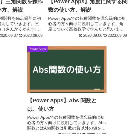
pps】三角関数を操作
【Power Apps】角度に関する関
い方、解説
数の使い方、解説
での各種関数を備忘録的に初
Power Appsでの各種関数を備忘録的に初
説明していきます。三
心者の方々向けに説明していきます。角
数（さんかくかんす
度について高校数学で学んだと思いま
ric function）とは、平
す。少し復習しますので、覚えていると
2020.09.07
2023.09.09
2020.09.06
2023.09.09
の...
いう方は読み飛ばしていただいて結構で
す。度(De...
Power Apps
【Power Apps】Abs 関数と
は、使い方
Power Appsでの各種関数を備忘録的に初
心者の方々向けに説明していきます。Abs
関数とはAbs関数は引数の負以外の値を返
します。 数値が負の場合は、Absは相当