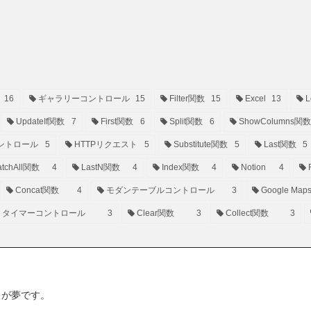
16
ギャラリーコントロール
15
Filter関数
15
Excel
13
L
UpdateIf関数
7
First関数
6
Split関数
6
ShowColumns関数
ントロール
5
HTTPリクエスト
5
Substitute関数
5
Last関数
5
tchAll関数
4
LastN関数
4
Index関数
4
Notion
4
Concat関数
4
モダンテーブルコントロール
3
Google Map
タイマーコントロール
3
Clear関数
3
Collect関数
3
ことが夢です。