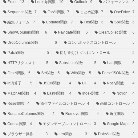
Excel
13
LookUp関数
10
Outlook
9
パフォーマンス
9
Sequence関数
7
ForAll関数
7
まとめ記事
7
OneDrive
7
編集フォーム
7
UpdateIf関数
7
First関数
6
Split関数
6
ShowColumns関数
6
Navigate関数
6
ClearCollect関数
6
DropColumns関数
6
コンボボックスコントロール
5
Patch関数
5
切り替え(トグル)コントロール
5
HTTPリクエスト
5
Substitute関数
5
Last関数
5
FirstN関数
5
Set関数
5
With関数
5
ParseJSON関数
5
in演算子
5
JSON関数
4
UI
4
Notify関数
4
MatchAll関数
4
LastN関数
4
Index関数
4
Notion
4
Reset関数
4
添付ファイルコントロール
4
画像コントロール
4
RenameColumns関数
4
RemoveIf関数
4
角度関数
4
Concat関数
4
モダンテーブルコントロール
3
Google Maps
3
ブラウザー操作
3
Len関数
3
DateAdd関数
3