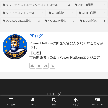
リッチテキストエディターコントロール
3
Search関数
3
タイマーコントロール
3
Clear関数
3
Collect関数
3
UpdateContext関数
3
Weekday関数
3
Match関数
3
PPログ
Power Platformの開発で悩む人をなくすことが夢
です。
【経歴】
市民開発者→CoE→Power Platformエンジニア
PPログ
© 2020 PPログ.
メニュー
ホーム
検索
トップ
サイドバー