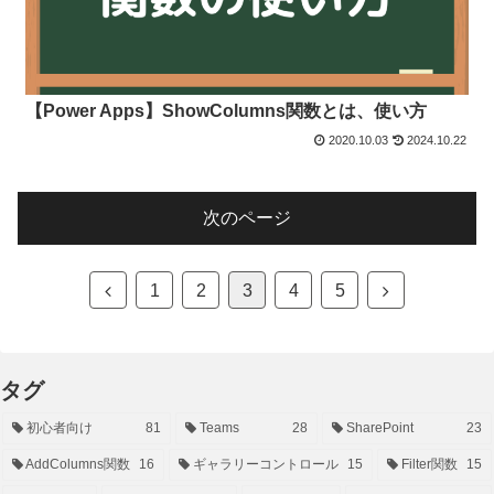
【Power Apps】ShowColumns関数とは、使い方
2020.10.03
2024.10.22
次のページ
前
次
1
2
3
4
5
へ
へ
タグ
初心者向け
81
Teams
28
SharePoint
23
AddColumns関数
16
ギャラリーコントロール
15
Filter関数
15