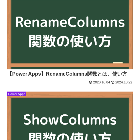
【Power Apps】RenameColumns関数とは、使い方
2020.10.04
2024.10.22
Power Apps