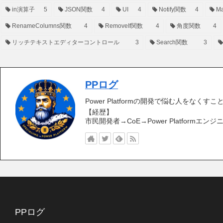
in演算子
5
JSON関数
4
UI
4
Notify関数
4
Ma
RenameColumns関数
4
RemoveIf関数
4
角度関数
4
リッチテキストエディターコントロール
3
Search関数
3
PPログ
Power Platformの開発で悩む人をなくす
【経歴】
市民開発者→CoE→Power Platformエンジ
PPログ