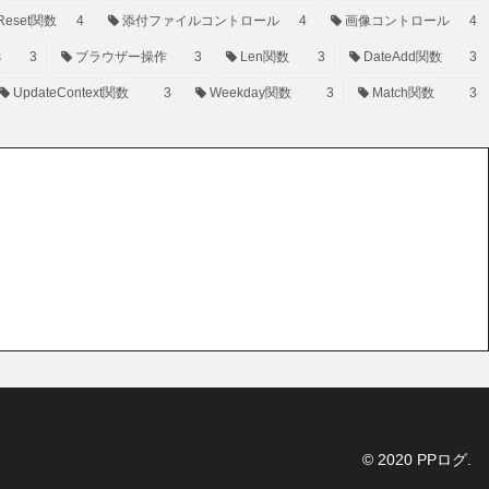
Reset関数
4
添付ファイルコントロール
4
画像コントロール
4
s
3
ブラウザー操作
3
Len関数
3
DateAdd関数
3
UpdateContext関数
3
Weekday関数
3
Match関数
3
© 2020 PPログ.