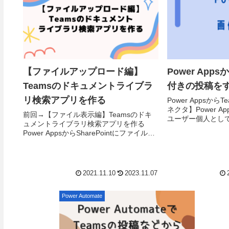
【ファイルアップロード編】
Power App
Teamsのドキュメントライブラ
付きの投稿を
リ検索アプリを作る
Power Appsから
ネクタ】Power A
前回→【ファイル表示編】Teamsのドキ
ユーザー個人とし
ュメントライブラリ検索アプリを作る
投稿できます。上
Power AppsからSharePointにファイルを
ストは投稿できますが
アップロードする手順基本的にはPower
AppsからOneDrive...
2021.11.10
2023.11.07
Power Automate