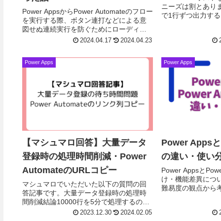
ニーズは割とありま
Power AppsからPower Automateのフロー
で1行ずつ出力す
を実行する際、ボタン連打などによる意
り時間がかかって
図せぬ連続実行を防ぐためにローディン
Graph APIによって
グ画面を作ったりします。この方法でも
2024.04.17
2024.04.23
問題ないですが、アプリ側に画像を...
Power Apps
Power Apps
【マシュマロ回答】大量データ
Power Appsと
登録時の処理時間削減・Power
の違い・使い
AutomateのURLコピー
Power AppsとPo
け・機能差異につ
マシュマロでいただいた以下の質問の回
難易度の観点から考
答記事です。大量データ登録時の処理時
Automateでしか
間削減結論10000行を5分で処理するのは
Appsでしか...
難しいです。回避策としてアプリを操作
2023.12.30
2024.02.05
できるように、Power Automateで行追