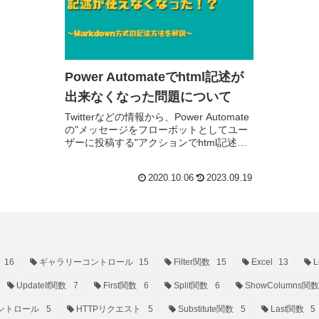
Power Automateでhtml記述が
出来なくなった問題について
Twitterなどの情報から、Power Automate
の"メッセージをフローボットとしてユー
ザーに投稿する"アクションでhtml記述が
出来なくなったようです。その解決策と
してのMarkdown記述...
2020.10.06
2023.09.19
16
ギャラリーコントロール
15
Filter関数
15
Excel
13
L
UpdateIf関数
7
First関数
6
Split関数
6
ShowColumns関数
ントロール
5
HTTPリクエスト
5
Substitute関数
5
Last関数
5