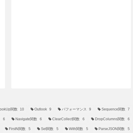
ookUp関数
10
Outlook
9
パフォーマンス
9
Sequence関数
7
6
Navigate関数
6
ClearCollect関数
6
DropColumns関数
6
FirstN関数
5
Set関数
5
With関数
5
ParseJSON関数
5