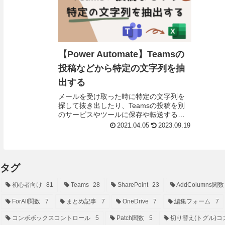
【Power Automate】Teamsの
投稿などから特定の文字列を抽
出する
メールを受け取った時に特定の文字列を
探して抜き出したり、Teamsの投稿を別
のサービスやツールに保存や転送する場
合に使用できる、特定の文字列部分のみ
2021.04.05
2023.09.19
送信する方法を解説します。また、Power
Auto...
タグ
初心者向け
81
Teams
28
SharePoint
23
AddColumns関数
ForAll関数
7
まとめ記事
7
OneDrive
7
編集フォーム
7
コンボボックスコントロール
5
Patch関数
5
切り替え(トグル)コ