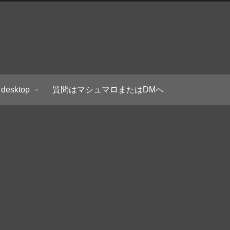
 desktop
質問はマシュマロまたはDMへ