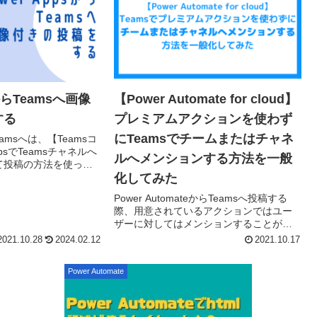
sからTeamsへ画像
【Power Automate for cloud】
する
プレミアムアクションを使わず
にTeamsでチームまたはチャネ
Teamsへは、【Teamsコ
ppsでTeamsチャネルへ
ルへメンションする方法を一般
て投稿の方法を使って
記の方法でリッチテキ
化してみた
、画...
Power AutomateからTeamsへ投稿する
際、用意されているアクションではユー
ザーに対してはメンションすることが出
来ますがチームやチャネルに対してはメ
2021.10.28
2024.02.12
2021.10.17
ンションすることが出来ません。これを
無償...
Power Automate