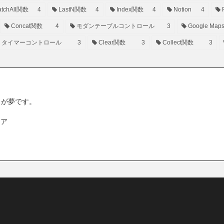
tchAll関数
4
LastN関数
4
Index関数
4
Notion
4
Concat関数
4
モダンテーブルコントロール
3
Google Map
タイマーコントロール
3
Clear関数
3
Collect関数
3
ことが夢です。
ニア