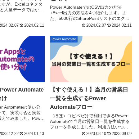
すが、Excelコネクタ
Power AutomateでのCSV出力の方法
ると大量データではかな
+Excel出力の方法を4つ紹介します。ま
しまいます。今回は
た、5000行のSharePointリストのエクス
CSV出...
ポートにかかるそれぞれの処理時間を比
2024.02.07
2024.02.11
2024.02.07
2024.02.11
較しているので、実装方法...
Power Automate
Power Automate
【すぐ使える！】当月の営業日
分け
一覧を生成するPower
Automateフロー
wer Automateの使い分
いて、実装可否と実装
（ほぼ）コピペだけで利用できるPower
えてみました。Power
Automateで当月の営業日一覧を生成する
できないこと、Power
フローを作成しました。利用方法いつも
のようにフローを作成し、繰り返しなど
2023.12.22
2024.01.13
2023.08.10
2023.09.09
のトリガーを設定します。変数を初期化