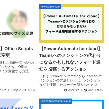
するア...
Power Automate
Office Scripts
【Power Automate for cloud】
ズ変更
Teamsへのメンションの代わり
になるかもしれないフィード通
撮影した画像やOneDrive
などを、Office
知を投稿するアクション
してサイズ変更する方法を
AutomateのExcelコネ
これまでPower AutomateからTeamsへの
メンションの方法といえば、メンション
タグを使用したユーザー個人へのメンシ
ョンでした。しかし、この方法ではチー
2022.08.18
2023.09.19
2021.12.02
2023.09.19
ムやチャネルに対してメンションするこ
と...
Power Automate for cloud