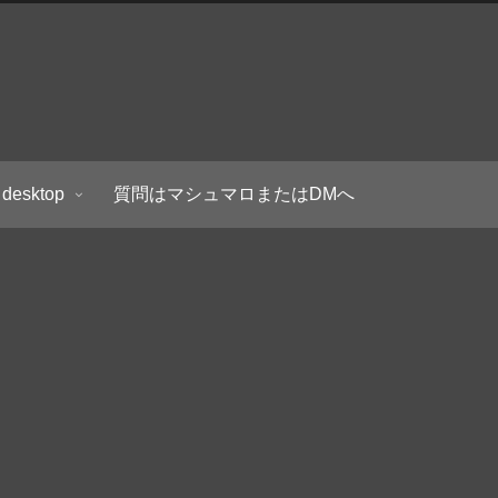
 desktop
質問はマシュマロまたはDMへ