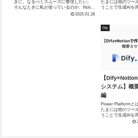
きに、なるべくスムーズに整理したい。
たまには他のツー
そんなときに私が使っているのが、Notion
うことで生成AIを
でのネタ管理と、Genspark・ChatGPTな
単に作れるDify
2025.01.28
どのツールを組み合わせた記事作成フ...
あるNotionを連携さ
Dify
【Dify×Not
システム】概
編
Power Platf
たまには他のツー
うことで生成AIを
単に作れるDify
あるNotionを連携さ