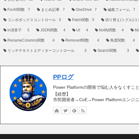
ForAll関数
7
まとめ記事
7
OneDrive
7
編集フォーム
7
コンボボックスコントロール
5
Patch関数
5
切り替え(トグル)コ
in演算子
5
JSON関数
4
UI
4
Notify関数
4
Ma
RenameColumns関数
4
RemoveIf関数
4
角度関数
4
リッチテキストエディターコントロール
3
Search関数
3
PPログ
Power Platformの開発で悩む人をなくす
【経歴】
市民開発者→CoE→Power Platformエンジ