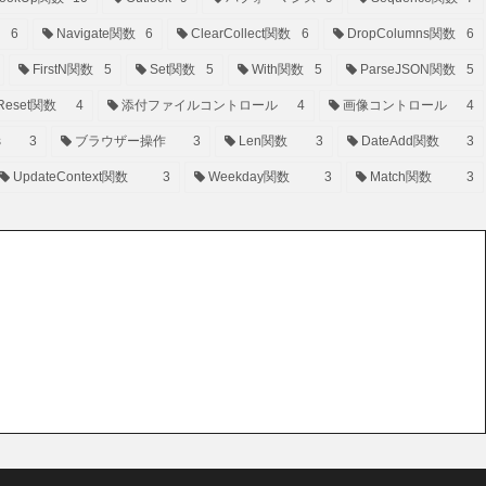
6
Navigate関数
6
ClearCollect関数
6
DropColumns関数
6
FirstN関数
5
Set関数
5
With関数
5
ParseJSON関数
5
Reset関数
4
添付ファイルコントロール
4
画像コントロール
4
s
3
ブラウザー操作
3
Len関数
3
DateAdd関数
3
UpdateContext関数
3
Weekday関数
3
Match関数
3