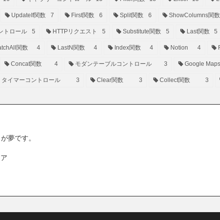
UpdateIf関数
7
First関数
6
Split関数
6
ShowColumns関数
ントロール
5
HTTPリクエスト
5
Substitute関数
5
Last関数
5
tchAll関数
4
LastN関数
4
Index関数
4
Notion
4
Concat関数
4
モダンテーブルコントロール
3
Google Map
タイマーコントロール
3
Clear関数
3
Collect関数
3
ことが夢です。
ニア