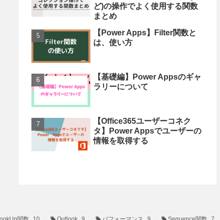
ど)の操作でよく使用する関数
まとめ
【Power Apps】Filter関数と
は、使い方
【基礎編】Power Appsのギャ
ラリーについて
【Office365ユーザーコネク
タ】Power Appsでユーザーの
情報を取得する
ookUp関数
10
Outlook
9
パフォーマンス
9
Sequence関数
7