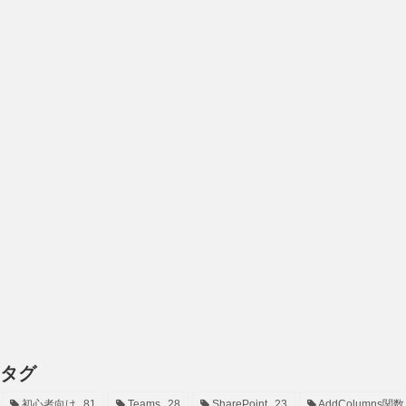
タグ
初心者向け
81
Teams
28
SharePoint
23
AddColumns関数