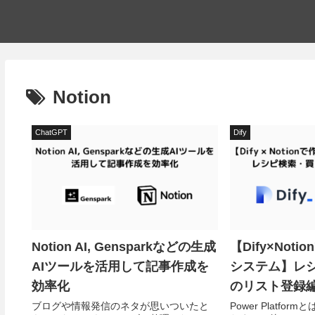
Notion
ChatGPT
Dify
Notion AI, Gensparkなどの生成
【Dify×Not
AIツールを活用して記事作成を
システム】レ
効率化
のリスト登録
ブログや情報発信のネタが思いついたと
Power Platf