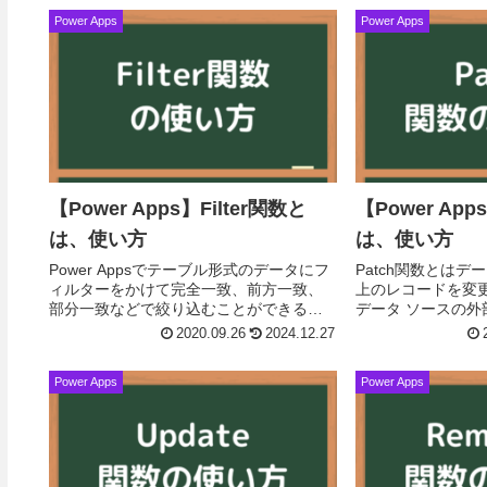
Power Apps
Power Apps
【Power Apps】Filter関数と
【Power Ap
は、使い方
は、使い方
Power Appsでテーブル形式のデータにフ
Patch関数とはデー
ィルターをかけて完全一致、前方一致、
上のレコードを変
部分一致などで絞り込むことができる、
データ ソースの
Filter関数の使い方について解説します。
します。公式より
2020.09.26
2024.12.27
Filter関数とはテーブルで、1 つ...
やコレクションの
合第二引...
Power Apps
Power Apps