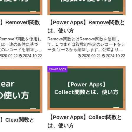
s】RemoveIf関数
【Power Apps】Remove関数と
は、使い方
RemoveIf関数を使用し
Remove関数とはRemove関数を使用し
たは一連の条件に基づ
て、1 つまたは複数の特定のレコードをデ
数のレコードを削除しま
ータ ソースから削除します。公式より引
emoveIf( データ
用構文レコードを指定する場合Remove(
2020.09.22
2024.10.22
2020.09.21
2024.10.22
データソース, レコード1 [, ...
Power Apps
【Power Apps】Collect関数と
s】Clear関数と
は、使い方