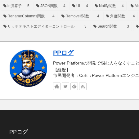
in演算子
5
JSON関数
4
UI
4
Notify関数
4
Ma
RenameColumns関数
4
RemoveIf関数
4
角度関数
4
リッチテキストエディターコントロール
3
Search関数
3
PPログ
Power Platformの開発で悩む人をなくす
【経歴】
市民開発者→CoE→Power Platformエンジ
PPログ