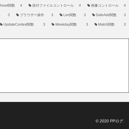
Reset関数
4
添付ファイルコントロール
4
画像コントロール
4
s
3
ブラウザー操作
3
Len関数
3
DateAdd関数
3
UpdateContext関数
3
Weekday関数
3
Match関数
3
© 2020 PPログ.