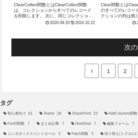
ClearCollect関数とはClearCollect関数
Clear関数とはC
は、コレクションからすべてのレコード
のすべてのレコー
を削除します。 次に、同じコレクション
クションの列は残
に異なるレコード セットを追加します。
Excelなどのデ
2020.09.20
2024.10.22
ClearCollectは、...
Collect関数で作成
次
前
1
2
へ
タグ
初心者向け
81
Teams
28
SharePoint
23
AddColumns関数
ForAll関数
7
まとめ記事
7
OneDrive
7
編集フォーム
7
コンボボックスコントロール
5
Patch関数
5
切り替え(トグル)コ