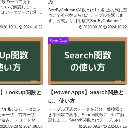
方
関数の一つである
関数について解説します。
SortByColumns関数とは1 つ以上の列に基
関数とはデータソースに列を
づいて並べ替えられたテーブルを返しま
きず、数式で指定した
す。公式より引用構文SortByColumns(テ
たテーブルを返す関数
ーブル, 列名1 [, 並べ替える順番1,列名2,
2020.10.01
2024.10.22
2020.09.30
2024.10.22
並べ替える順...
Power Apps
ps】LookUp関数と
【Power Apps】Search関数と
は、使い方
でテーブル形式のデータにフ
テーブル形式のデータを部分一致検索で
完全一致、前方一致、
きる関数である、Search関数について解
り込み、レコードや値
説します。Search関数とはテーブル内
okUp関数の使い方につ
で、いずれかの列に文字列が含まれてい
2020.09.28
2024.08.08
2020.09.27
2024.07.15
kup関数とは1 ...
るレコードを検索します。公式より引用