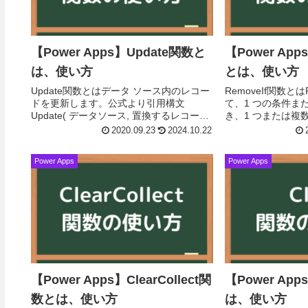
【Power Apps】Update関数と
【Power App
は、使い方
とは、使い方
Update関数とはデータ ソース内のレコー
RemoveIf関数とは
ドを更新します。公式より引用構文
て、1 つの条件ま
Update( データソース, 置換するレコード,
き、1 つまたは複
置換後のレコード [, All ] )データソース：
す。公式より引用構文R
2020.09.23
2024.10.22
置換する対象のレコー...
ソース, 条件式 [, ...
Power Apps
Power Apps
【Power Apps】ClearCollect関
【Power App
数とは、使い方
は、使い方