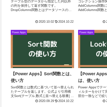
テーブル型のデータから指定した列以外
コレクション操作
の列を保持して返す関数です。
AddColumns
DropColumns関数とはデータソースの列
AddColumns
を削除することはできず、指定した列を
追加することはで
除いたテーブルを返す関数です。1 つ以上
値と列名を追加し
2020.10.02
2024.10.22
の列を削除して...
です。...
Power Apps
Power Apps
【Power Apps】Sort関数とは、
【Power Ap
使い方
は、使い方
Sort関数とは数式に基づいて並べ替えられ
Power Apps
たテーブルを返します。公式より引用構
ィルターをかけて
文Sort(テーブル,数式 [,並べ替える順番] )
部分一致などで絞
テーブル：並べ替える対象のテーブル。
を取得できる、Lo
2020.09.29
2024.10.22
数式：テーブルの並べ替えに使用され...
いて解説します。Loo