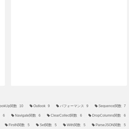
ookUp関数
10
Outlook
9
パフォーマンス
9
Sequence関数
7
6
Navigate関数
6
ClearCollect関数
6
DropColumns関数
6
FirstN関数
5
Set関数
5
With関数
5
ParseJSON関数
5