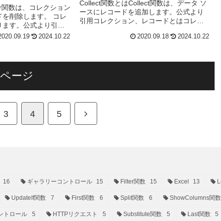
Collect関数とはCollect関数は、データ ソ
lear関数は、コレクション
ースにレコードを追加します。公式より
ドを削除します。 コレ
引用コレクション、レコードとはコレク
ります。公式より引用
ション：テーブル型の変数レコード：
ータソースのレコードや、
2020.09.19
2024.10.22
2020.09.18
2024.10.22
Excelでいう行をPower Apps...
したコレクシ...
のページ
次
3
4
5
へ
16
ギャラリーコントロール
15
Filter関数
15
Excel
13
L
UpdateIf関数
7
First関数
6
Split関数
6
ShowColumns関数
ントロール
5
HTTPリクエスト
5
Substitute関数
5
Last関数
5