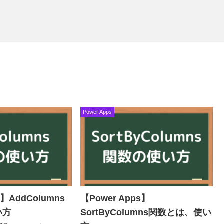
Power Apps
s】AddColumns
【Power Apps】
い方
SortByColumns関数とは、使い