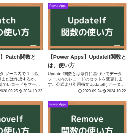
構文検索す...
Power Apps
ps】Patch関数と
【Power Apps】UpdateIf関数と
は、使い方
タ ソース内で 1 つ以
UpdateIf関数とは条件に基づいてデータ
更または作成するか、
ソース内のレコードのセットを変更しま
外部でレコードをマージ
す。公式より引用構文UpdateIf( データソ
引用構文データソース
ース, 条件1, {変更するレコード1:変更後の
2020.09.25
2024.10.22
2020.09.24
2024.10.22
レコードを作成する場
レコードの値1,変更す...
Power Apps