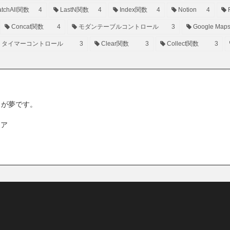
tchAll関数
4
LastN関数
4
Index関数
4
Notion
4
Concat関数
4
モダンテーブルコントロール
3
Google Map
タイマーコントロール
3
Clear関数
3
Collect関数
3
ことが夢です。
ニア