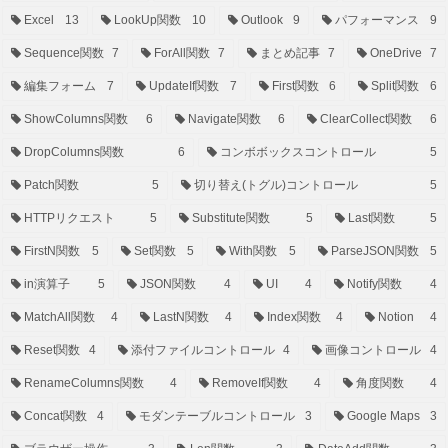
Excel
13
LookUp関数
10
Outlook
9
パフォーマンス
9
Sequence関数
7
ForAll関数
7
まとめ記事
7
OneDrive
7
編集フォーム
7
UpdateIf関数
7
First関数
6
Split関数
6
ShowColumns関数
6
Navigate関数
6
ClearCollect関数
6
DropColumns関数
6
コンボボックスコントロール
5
Patch関数
5
切り替え(トグル)コントロール
5
HTTPリクエスト
5
Substitute関数
5
Last関数
5
FirstN関数
5
Set関数
5
With関数
5
ParseJSON関数
5
in演算子
5
JSON関数
4
UI
4
Notify関数
4
MatchAll関数
4
LastN関数
4
Index関数
4
Notion
4
Reset関数
4
添付ファイルコントロール
4
画像コントロール
4
RenameColumns関数
4
RemoveIf関数
4
角度関数
4
Concat関数
4
モダンテーブルコントロール
3
Google Maps
3