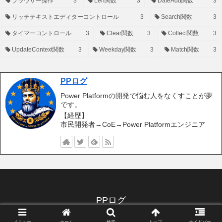
ブラウザー操作
3
Len関数
3
DateAdd関数
3
リッチテキストエディターコントロール
3
Search関数
3
タイマーコントロール
3
Clear関数
3
Collect関数
3
UpdateContext関数
3
Weekday関数
3
Match関数
3
PPログ
Power Platformの開発で悩む人をなくすことが夢
です。
【経歴】
市民開発者→CoE→Power Platformエンジニア
PPログ
© 2020 PPログ.