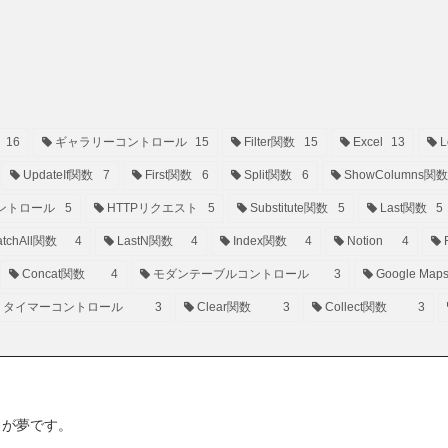
16
ギャラリーコントロール
15
Filter関数
15
Excel
13
L
UpdateIf関数
7
First関数
6
Split関数
6
ShowColumns関数
ントロール
5
HTTPリクエスト
5
Substitute関数
5
Last関数
5
tchAll関数
4
LastN関数
4
Index関数
4
Notion
4
Concat関数
4
モダンテーブルコントロール
3
Google Map
タイマーコントロール
3
Clear関数
3
Collect関数
3
ことが夢です。