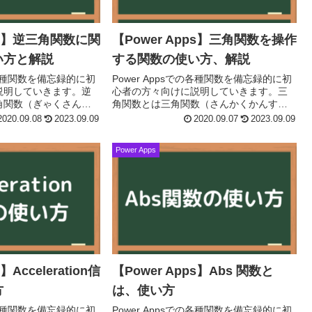
pps】逆三角関数に関
【Power Apps】三角関数を操作
い方と解説
する関数の使い方、解説
での各種関数を備忘録的に初
Power Appsでの各種関数を備忘録的に初
説明していきます。逆
心者の方々向けに説明していきます。三
角関数（ぎゃくさんか
角関数とは三角関数（さんかくかんす
e trigonometric
う、英:trigonometric function）とは、平
2020.09.08
2023.09.09
2020.09.07
2023.09.09
面三角法における、角の...
Power Apps
】Acceleration信
【Power Apps】Abs 関数と
方
は、使い方
での各種関数を備忘録的に初
Power Appsでの各種関数を備忘録的に初