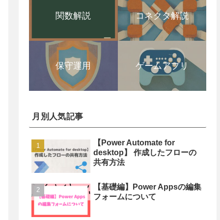
関数解説
コネクタ解説
保守運用
ゲームアプリ
月別人気記事
【Power Automate for
desktop】 作成したフローの
共有方法
【基礎編】Power Appsの編集
フォームについて