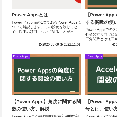
Power Appsとは
【Power A
する関数の使
Power Platformの1つであるPower Appsに
ついて解説します。この投稿を読むこと
Power Apps
で、以下の項目について知ることが出来
心者の方々向けに
ます。Power Appsのここがイイ・ここが
三角関数とは逆三
ダメPower Ap...
くかんすう、英:invers
2020.09.09
2021.11.01
function、時折...
Power Apps
Power Apps
【Power Apps】角度に関する関
【Power Apps
数の使い方、解説
号とは、使い
Power Appsでの各種関数を備忘録的に初
Power Apps