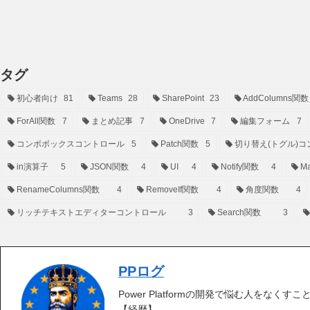
タグ
初心者向け
81
Teams
28
SharePoint
23
AddColumns関数
ForAll関数
7
まとめ記事
7
OneDrive
7
編集フォーム
7
コンボボックスコントロール
5
Patch関数
5
切り替え(トグル)コ
in演算子
5
JSON関数
4
UI
4
Notify関数
4
Ma
RenameColumns関数
4
RemoveIf関数
4
角度関数
4
リッチテキストエディターコントロール
3
Search関数
3
PPログ
Power Platformの開発で悩む人をなくす
【経歴】