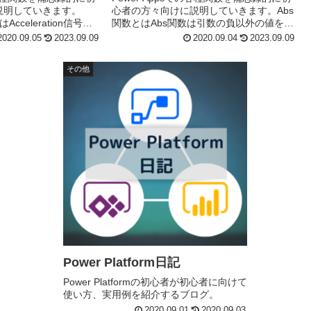
説明していきます。
心者の方々向けに説明していきます。Abs
はAcceleration信号
関数とはAbs関数は引数の負以外の値を返
リーンに基づいて 3
します。 数値が負の場合は、Absは相当
2020.09.05
2023.09.09
2020.09.04
2023.09.09
...
する正の値を返します。公式より引用...
その他
Power Platform日記
Power Platformの初心者が初心者に向けて
使い方、実用例を紹介するブログ。
2020.09.01
2020.09.03