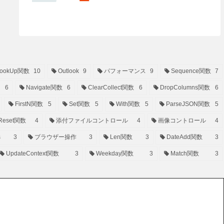
ookUp関数
10
Outlook
9
パフォーマンス
9
Sequence関数
7
6
Navigate関数
6
ClearCollect関数
6
DropColumns関数
6
FirstN関数
5
Set関数
5
With関数
5
ParseJSON関数
5
Reset関数
4
添付ファイルコントロール
4
画像コントロール
4
s
3
ブラウザー操作
3
Len関数
3
DateAdd関数
3
UpdateContext関数
3
Weekday関数
3
Match関数
3