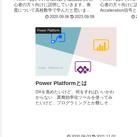
心者の方々向けに説明していきます。角
心者の方々向けに
度について高校数学で学んだと思いま
Acceleration信号と
す。少し復習しますので、覚えていると
は、デバイスのスク
2020.09.06
2023.09.09
いう方は読み飛ばしていただいて結構で
次元でデバイスの加速
す。度(De...
Power Platform
Power Platformとは
DXを進めたいけど、何をすればいいかわ
からない…業務効率化ツールを使ってみ
たいけど、プログラミングとか難しそう
で手が出せない…そもそも業務効率化っ
てどういうこと？などの疑問や悩みを持
つ方がいるのではな...
2020.09.03
2021.11.01