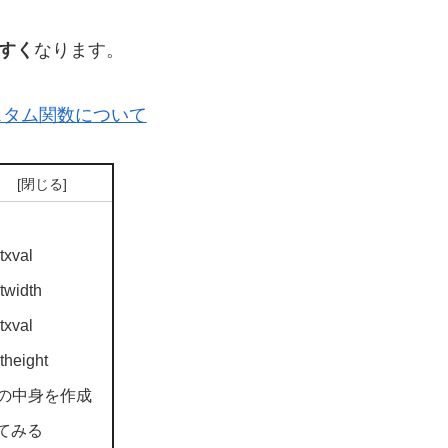
やすく
なります。
スタム関数について
次
txval
twidth
txval
theight
の中身を作成
てみる