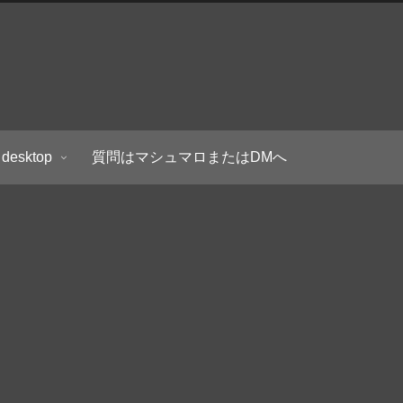
 desktop
質問はマシュマロまたはDMへ