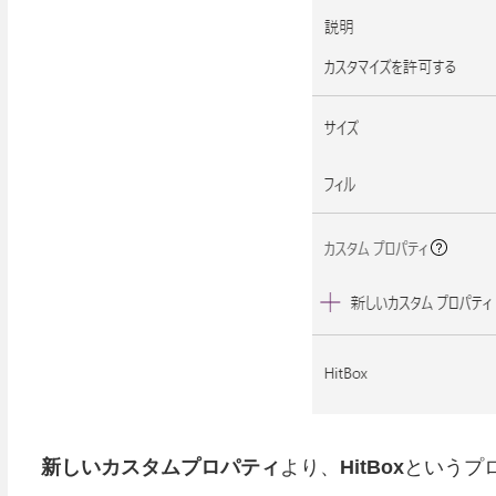
新しいカスタムプロパティ
より、
HitBox
というプ