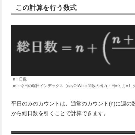
この計算を行う数式
n：日数
m：今日の曜日インデックス（dayOfWeek関数の出力：日=0, 月=1, 火=2,
平日のみのカウントは、通常のカウント(n)に週
から総日数を引くことで計算できます。