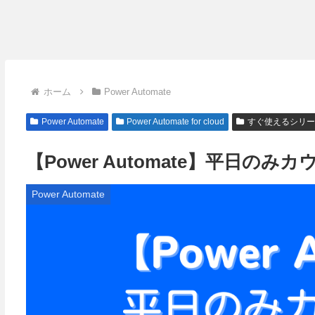
ホーム
Power Automate
Power Automate
Power Automate for cloud
すぐ使えるシリ
【Power Automate】平日の
Power Automate