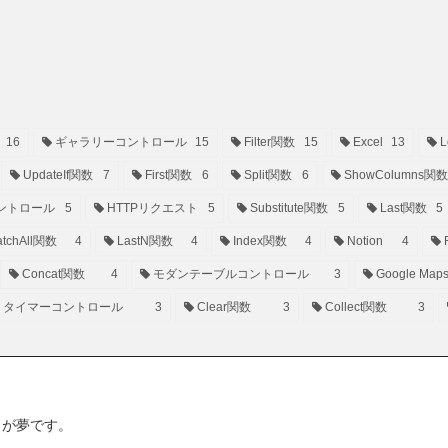
16
ギャラリーコントロール
15
Filter関数
15
Excel
13
L
UpdateIf関数
7
First関数
6
Split関数
6
ShowColumns関数
ントロール
5
HTTPリクエスト
5
Substitute関数
5
Last関数
5
tchAll関数
4
LastN関数
4
Index関数
4
Notion
4
Concat関数
4
モダンテーブルコントロール
3
Google Map
タイマーコントロール
3
Clear関数
3
Collect関数
3
ことが夢です。