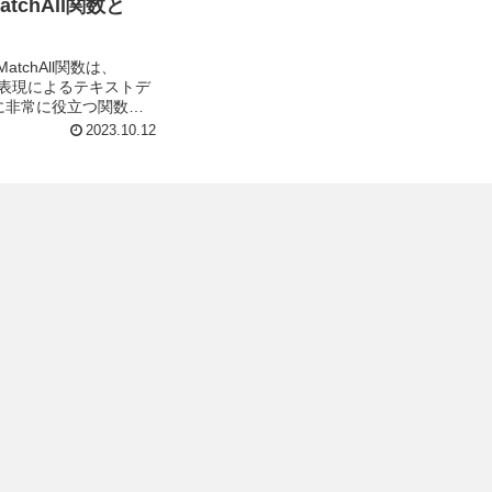
atchAll関数と
、MatchAll関数は、
で正規表現によるテキストデ
に非常に役立つ関数で
用することで、高度な
2023.10.12
となります。...