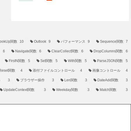
ookUp関数
10
Outlook
9
パフォーマンス
9
Sequence関数
7
6
Navigate関数
6
ClearCollect関数
6
DropColumns関数
6
FirstN関数
5
Set関数
5
With関数
5
ParseJSON関数
5
Reset関数
4
添付ファイルコントロール
4
画像コントロール
4
s
3
ブラウザー操作
3
Len関数
3
DateAdd関数
3
UpdateContext関数
3
Weekday関数
3
Match関数
3