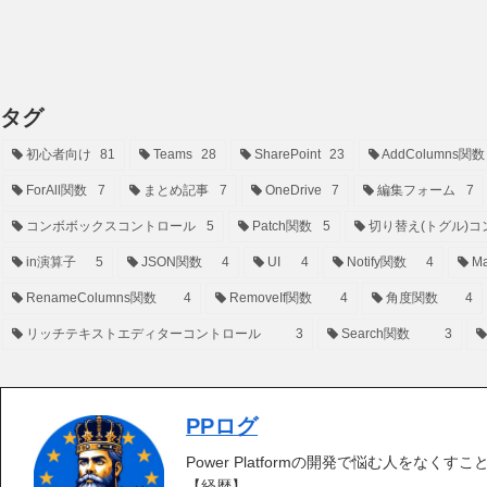
タグ
初心者向け
81
Teams
28
SharePoint
23
AddColumns関数
ForAll関数
7
まとめ記事
7
OneDrive
7
編集フォーム
7
コンボボックスコントロール
5
Patch関数
5
切り替え(トグル)コ
in演算子
5
JSON関数
4
UI
4
Notify関数
4
Ma
RenameColumns関数
4
RemoveIf関数
4
角度関数
4
リッチテキストエディターコントロール
3
Search関数
3
PPログ
Power Platformの開発で悩む人をなくす
【経歴】