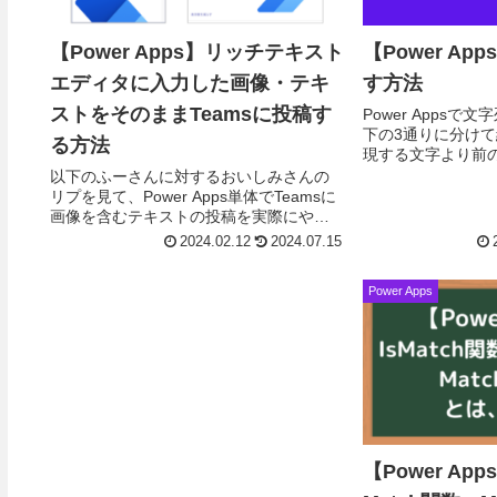
【Power Apps】リッチテキスト
【Power A
エディタに入力した画像・テキ
す方法
ストをそのままTeamsに投稿す
Power Apps
下の3通りに分け
る方法
現する文字より前
合文字と文字の間
以下のふーさんに対するおいしみさんの
文字列の削除によ
リプを見て、Power Apps単体でTeamsに
する文字...
画像を含むテキストの投稿を実際にやっ
てみた記事です。普通にリッチテキスト
2024.02.12
2024.07.15
内に画像を貼り付けて投稿してもTeams
上...
Power Apps
【Power App