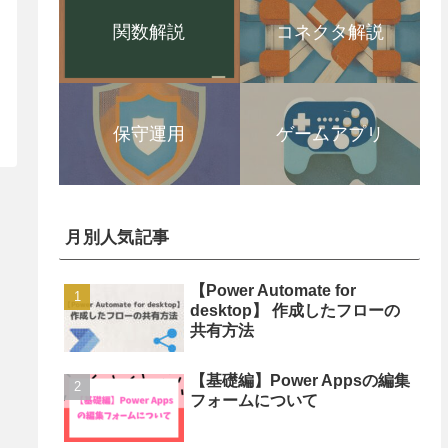
関数解説
コネクタ解説
保守運用
ゲームアプリ
月別人気記事
【Power Automate for
desktop】 作成したフローの
共有方法
【基礎編】Power Appsの編集
フォームについて