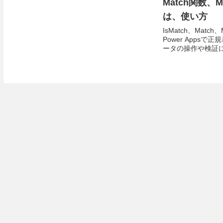
Match関数、M
は、使い方
IsMatch、Match
Power Apps
ータの操作や検証
す。正規表現を使
テキスト処理が可能