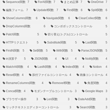
Sequence関数
7
ForAll関数
7
まとめ記事
7
OneDrive
7
編集フォーム
7
UpdateIf関数
7
First関数
6
Split関数
6
ShowColumns関数
6
Navigate関数
6
ClearCollect関数
6
DropColumns関数
6
コンボボックスコントロール
5
Patch関数
5
切り替え(トグル)コントロール
5
HTTPリクエスト
5
Substitute関数
5
Last関数
5
FirstN関数
5
Set関数
5
With関数
5
ParseJSON関数
5
in演算子
5
JSON関数
4
UI
4
Notify関数
4
MatchAll関数
4
LastN関数
4
Index関数
4
Notion
4
Reset関数
4
添付ファイルコントロール
4
画像コントロール
4
RenameColumns関数
4
RemoveIf関数
4
角度関数
4
Concat関数
4
モダンテーブルコントロール
3
Google Maps
3
ブラウザー操作
3
Len関数
3
DateAdd関数
3
リッチテキストエディターコントロール
3
Search関数
3