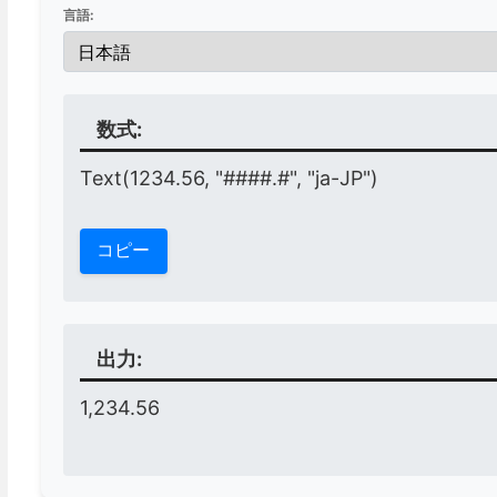
言語:
数式:
Text(1234.56, "####.#", "ja-JP")
コピー
出力:
1,234.56