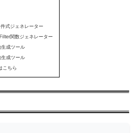
関数条件式ジェネレーター
度なFilter関数ジェネレーター
動生成ツール
動生成ツール
e編はこちら