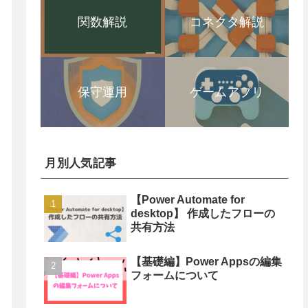
関数解説
コネクタ解説
保守運用
ゲームアプリ
月別人気記事
【Power Automate for
desktop】 作成したフローの
共有方法
【基礎編】Power Appsの編集
フォームについて