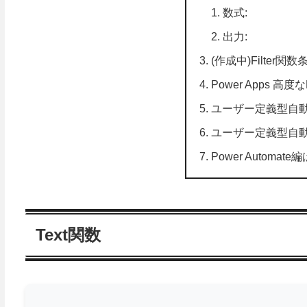
数式:
出力:
(作成中)Filter
Power Apps 高
ユーザー定義型自
ユーザー定義型自
Power Automat
Text関数