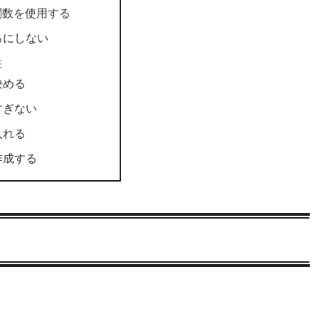
nt関数を使用する
ろにしない
性
決める
すぎない
入れる
作成する