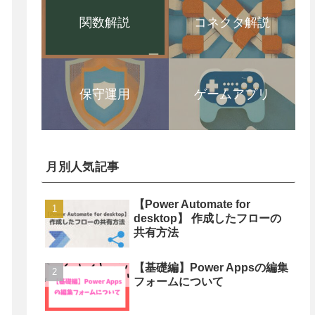
関数解説
コネクタ解説
保守運用
ゲームアプリ
月別人気記事
【Power Automate for
desktop】 作成したフローの
共有方法
【基礎編】Power Appsの編集
フォームについて