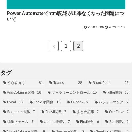
Power Automateでhtml記述が出来なくなった問題につ
いて
2020.10.06
2023.09.19
前
1
2
へ
タグ
初心者向け
81
Teams
28
SharePoint
23
AddColumns関数
16
ギャラリーコントロール
15
Filter関数
15
Excel
13
LookUp関数
10
Outlook
9
パフォーマンス
9
Sequence関数
7
ForAll関数
7
まとめ記事
7
OneDrive
7
編集フォーム
7
UpdateIf関数
7
First関数
6
Split関数
6
ShowColumns関数
6
Navigate関数
6
ClearCollect関数
6