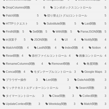
DropColumns関数
6
コンボボックスコントロール
5
Patch関数
5
切り替え(トグル)コントロール
5
HTTPリクエスト
5
Substitute関数
5
Last関数
5
FirstN関数
5
Set関数
5
With関数
5
ParseJSON関数
5
in演算子
5
JSON関数
4
UI
4
Notify関数
4
MatchAll関数
4
LastN関数
4
Index関数
4
Notion
4
Reset関数
4
添付ファイルコントロール
4
画像コントロール
4
RenameColumns関数
4
RemoveIf関数
4
角度関数
4
Concat関数
4
モダンテーブルコントロール
3
Google Maps
3
ブラウザー操作
3
Len関数
3
DateAdd関数
3
リッチテキストエディターコントロール
3
Search関数
3
タイマーコントロール
3
Clear関数
3
Collect関数
3
UpdateContext関数
3
Weekday関数
3
Match関数
3