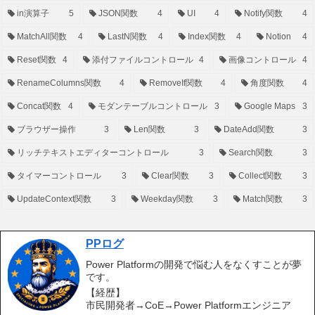
in演算子
5
JSON関数
4
UI
4
Notify関数
4
MatchAll関数
4
LastN関数
4
Index関数
4
Notion
4
Reset関数
4
添付ファイルコントロール
4
画像コントロール
4
RenameColumns関数
4
RemoveIf関数
4
角度関数
4
Concat関数
4
モダンテーブルコントロール
3
Google Maps
3
ブラウザー操作
3
Len関数
3
DateAdd関数
3
リッチテキストエディターコントロール
3
Search関数
3
タイマーコントロール
3
Clear関数
3
Collect関数
3
UpdateContext関数
3
Weekday関数
3
Match関数
3
PPログ
Power Platformの開発で悩む人をなくすことが夢
です。
【経歴】
市民開発者→CoE→Power Platformエンジニア