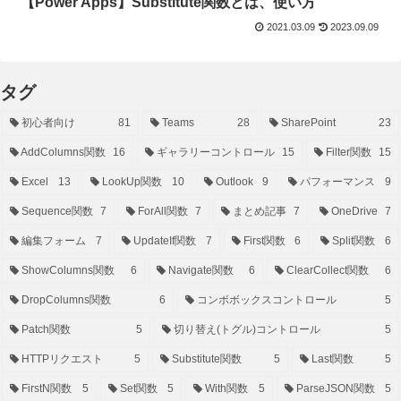
【Power Apps】Substitute関数とは、使い方
2021.03.09
2023.09.09
タグ
初心者向け
81
Teams
28
SharePoint
23
AddColumns関数
16
ギャラリーコントロール
15
Filter関数
15
Excel
13
LookUp関数
10
Outlook
9
パフォーマンス
9
Sequence関数
7
ForAll関数
7
まとめ記事
7
OneDrive
7
編集フォーム
7
UpdateIf関数
7
First関数
6
Split関数
6
ShowColumns関数
6
Navigate関数
6
ClearCollect関数
6
DropColumns関数
6
コンボボックスコントロール
5
Patch関数
5
切り替え(トグル)コントロール
5
HTTPリクエスト
5
Substitute関数
5
Last関数
5
FirstN関数
5
Set関数
5
With関数
5
ParseJSON関数
5