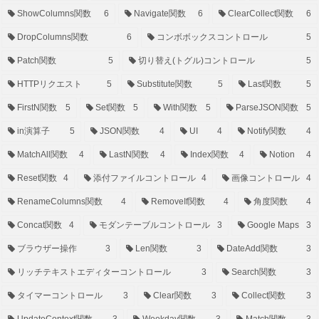
ShowColumns関数
6
Navigate関数
6
ClearCollect関数
6
DropColumns関数
6
コンボボックスコントロール
5
Patch関数
5
切り替え(トグル)コントロール
5
HTTPリクエスト
5
Substitute関数
5
Last関数
5
FirstN関数
5
Set関数
5
With関数
5
ParseJSON関数
5
in演算子
5
JSON関数
4
UI
4
Notify関数
4
MatchAll関数
4
LastN関数
4
Index関数
4
Notion
4
Reset関数
4
添付ファイルコントロール
4
画像コントロール
4
RenameColumns関数
4
RemoveIf関数
4
角度関数
4
Concat関数
4
モダンテーブルコントロール
3
Google Maps
3
ブラウザー操作
3
Len関数
3
DateAdd関数
3
リッチテキストエディターコントロール
3
Search関数
3
タイマーコントロール
3
Clear関数
3
Collect関数
3