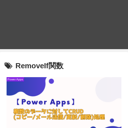
RemoveIf関数
Power Apps