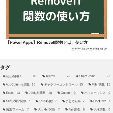
【Power Apps】RemoveIf関数とは、使い方
2020.09.22
2024.10.22
タグ
初心者向け
81
Teams
28
SharePoint
23
AddColumns関数
16
ギャラリーコントロール
15
Filter関数
15
Excel
13
LookUp関数
10
Outlook
9
パフォーマンス
9
Sequence関数
7
ForAll関数
7
まとめ記事
7
OneDrive
7
編集フォーム
7
UpdateIf関数
7
First関数
6
Split関数
6