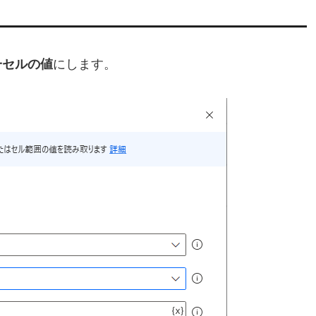
一セルの値
にします。