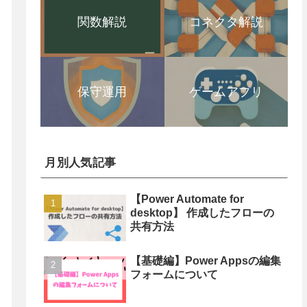
関数解説
コネクタ解説
保守運用
ゲームアプリ
月別人気記事
【Power Automate for
desktop】 作成したフローの
共有方法
【基礎編】Power Appsの編集
フォームについて