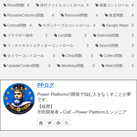
Reset関数
4
添付ファイルコントロール
4
画像コントロール
4
RenameColumns関数
4
RemoveIf関数
4
角度関数
4
Concat関数
4
モダンテーブルコントロール
3
Google Maps
3
ブラウザー操作
3
Len関数
3
DateAdd関数
3
リッチテキストエディターコントロール
3
Search関数
3
タイマーコントロール
3
Clear関数
3
Collect関数
3
UpdateContext関数
3
Weekday関数
3
Match関数
3
PPログ
Power Platformの開発で悩む人をなくすことが夢
です。
【経歴】
市民開発者→CoE→Power Platformエンジニア