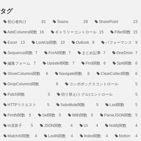
タグ
初心者向け
81
Teams
28
SharePoint
23
AddColumns関数
16
ギャラリーコントロール
15
Filter関数
15
Excel
13
LookUp関数
10
Outlook
9
パフォーマンス
9
Sequence関数
7
ForAll関数
7
まとめ記事
7
OneDrive
7
編集フォーム
7
UpdateIf関数
7
First関数
6
Split関数
6
ShowColumns関数
6
Navigate関数
6
ClearCollect関数
6
DropColumns関数
6
コンボボックスコントロール
5
Patch関数
5
切り替え(トグル)コントロール
5
HTTPリクエスト
5
Substitute関数
5
Last関数
5
FirstN関数
5
Set関数
5
With関数
5
ParseJSON関数
5
in演算子
5
JSON関数
4
UI
4
Notify関数
4
MatchAll関数
4
LastN関数
4
Index関数
4
Notion
4