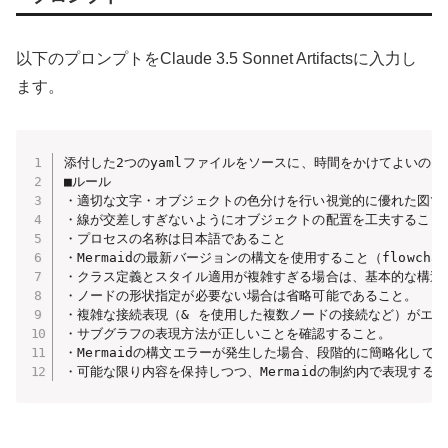
以下のプロンプトをClaude 3.5 Sonnet Artifactsに入力し
ます。
添付した2つのyamlファイルをソースに、時間をかけてよいので
■ルール

・適切な文字・オブジェクトの色分けを行い視覚的に優れた図であ
・線が交差しすぎないようにオブジェクトの配置を工夫すること

・プロセスの名称は日本語であること

・Mermaidの最新バージョンの構文を使用すること（flowchar
・クラス定義とスタイル適用が複雑すぎる場合は、基本的な構造を
・ノードの形状指定が必要ない場合は省略可能であること。

・複雑な接続表現（& を使用した複数ノードの接続など）がエラ
・サブグラフの表現方法が正しいことを確認すること。

・Mermaidの構文エラーが発生した場合、段階的に簡略化して
・可能な限り内容を保持しつつ、Mermaidの制約内で表現する