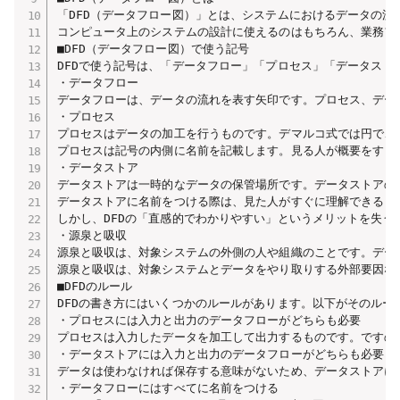
「DFD（データフロー図）」とは、システムにおけるデータの流
コンピュータ上のシステムの設計に使えるのはもちろん、業務フ
■DFD（データフロー図）で使う記号

DFDで使う記号は、「データフロー」「プロセス」「データスト
・データフロー

データフローは、データの流れを表す矢印です。プロセス、デー
・プロセス

プロセスはデータの加工を行うものです。デマルコ式では円で、
プロセスは記号の内側に名前を記載します。見る人が概要をすぐに
・データストア

データストアは一時的なデータの保管場所です。データストアの
データストアに名前をつける際は、見た人がすぐに理解できるも
しかし、DFDの「直感的でわかりやすい」というメリットを失う
・源泉と吸収

源泉と吸収は、対象システムの外側の人や組織のことです。デー
源泉と吸収は、対象システムとデータをやり取りする外部要因な
■DFDのルール

DFDの書き方にはいくつかのルールがあります。以下がそのルール
・プロセスには入力と出力のデータフローがどちらも必要

プロセスは入力したデータを加工して出力するものです。ですの
・データストアには入力と出力のデータフローがどちらも必要

データは使わなければ保存する意味がないため、データストアに
・データフローにはすべてに名前をつける
