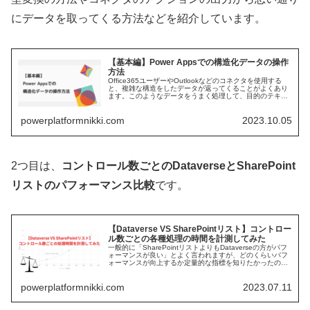
にデータを取ってくる方法などを紹介しています。
【基本編】Power Appsでの構造化データの操作
方法
Office365ユーザーやOutlookなどのコネクタを使用する
と、複雑な構造をしたデータが返ってくることがよくあり
ます。このようなデータをうまく処理して、目的のテキス
ト、レコードやテーブルデータを...
powerplatformnikki.com
2023.10.05
2つ目は、
コントロール数ごとのDataverseとSharePoint
リストのパフォーマンス比較
です。
【Dataverse VS SharePointリスト】コントロー
ル数ごとの各種処理の時間を計測してみた
一般的に「SharePointリストよりもDataverseの方がパフ
ォーマンスが良い」とよく言われますが、どのくらいパフ
ォーマンスが向上するか定量的な指標を知りたかったので
計測してみました。Powe...
powerplatformnikki.com
2023.07.11