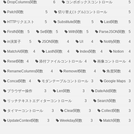
DropColumns関数
6
コンボボックスコントロール
5
Patch関数
5
切り替え(トグル)コントロール
5
HTTPリクエスト
5
Substitute関数
5
Last関数
5
FirstN関数
5
Set関数
5
With関数
5
ParseJSON関数
5
in演算子
5
JSON関数
4
UI
4
Notify関数
4
MatchAll関数
4
LastN関数
4
Index関数
4
Notion
4
Reset関数
4
添付ファイルコントロール
4
画像コントロール
4
RenameColumns関数
4
RemoveIf関数
4
角度関数
4
Concat関数
4
モダンテーブルコントロール
3
Google Maps
3
ブラウザー操作
3
Len関数
3
DateAdd関数
3
リッチテキストエディターコントロール
3
Search関数
3
タイマーコントロール
3
Clear関数
3
Collect関数
3
UpdateContext関数
3
Weekday関数
3
Match関数
3