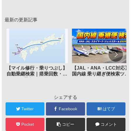
め
最新の更新記事
【マイル修行・乗りつぶし】
【JAL・ANA・LCC対応】
自動乗継検索｜搭乗回数・
国内線 乗り継ぎ便検索ツー
FOP/PP最多ルートメーカー
ル
シェアする
Twitter
Facebook
はてブ
Pocket
コピー
コメント