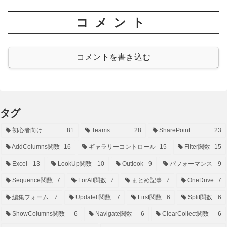
コメント
コメントを書き込む
タグ
初心者向け
81
Teams
28
SharePoint
23
AddColumns関数
16
ギャラリーコントロール
15
Filter関数
15
Excel
13
LookUp関数
10
Outlook
9
パフォーマンス
9
Sequence関数
7
ForAll関数
7
まとめ記事
7
OneDrive
7
編集フォーム
7
UpdateIf関数
7
First関数
6
Split関数
6
ShowColumns関数
6
Navigate関数
6
ClearCollect関数
6