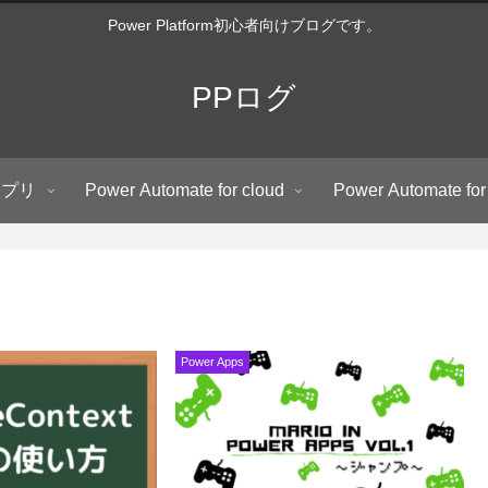
Power Platform初心者向けブログです。
PPログ
アプリ
Power Automate for cloud
Power Automate for
Power Apps