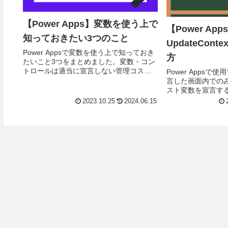
【Power Apps】変数を使う上で
【Power App
知っておきたい3つのこと
UpdateCon
Power Appsで変数を使う上で知っておき
方
たいこと3つをまとめました。変数・コン
トロールは適当に宣言しない管理コスト
Power Apps
最小化のために変数は可能な限り減らす
言した画面内での
使い分けを理解する気ままに勉強会での
スト変数を宣言する、U
登壇資料...
について解説します。U
2023.10.25
2024.06.15
とは現在の画面のコ.