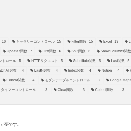
16
ギャラリーコントロール
15
Filter関数
15
Excel
13
L
UpdateIf関数
7
First関数
6
Split関数
6
ShowColumns関数
ントロール
5
HTTPリクエスト
5
Substitute関数
5
Last関数
5
tchAll関数
4
LastN関数
4
Index関数
4
Notion
4
Concat関数
4
モダンテーブルコントロール
3
Google Map
タイマーコントロール
3
Clear関数
3
Collect関数
3
ことが夢です。