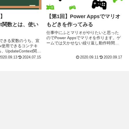
s】
【第1回】Power Appsでマリオ
text関数とは、使い
もどきを作ってみる
仕事中にふとマリオがやりたいと思った
のでPower Appsでマリオを作ります。ゲ
で使用できる変数のうち、宣
ームでは欠かせない繰り返し動作時間と
み使用できるコンテキ
ともに落下、上昇、移動をさせるために
pdateContext関数
はタイマーを使ってその位置情報を更新
pdateContext関数
2020.09.13
2024.07.15
2020.09.11
2020.09.17
させ続けな...
..