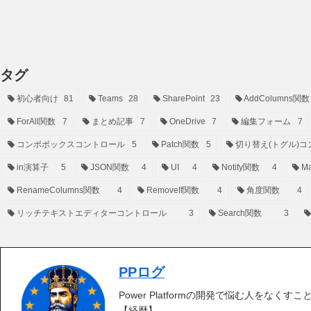
タグ
初心者向け
81
Teams
28
SharePoint
23
AddColumns関数
ForAll関数
7
まとめ記事
7
OneDrive
7
編集フォーム
7
コンボボックスコントロール
5
Patch関数
5
切り替え(トグル)コ
in演算子
5
JSON関数
4
UI
4
Notify関数
4
Ma
RenameColumns関数
4
RemoveIf関数
4
角度関数
4
リッチテキストエディターコントロール
3
Search関数
3
PPログ
Power Platformの開発で悩む人をなくす
【経歴】