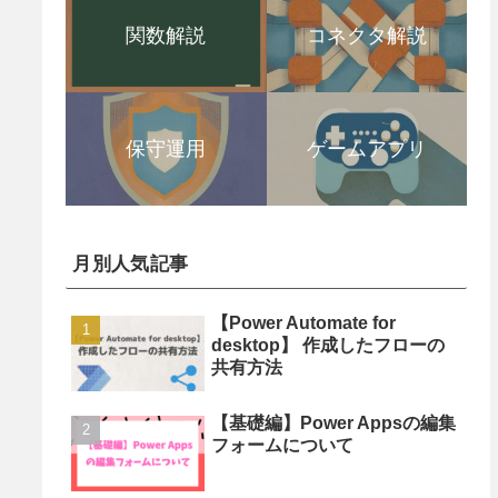
関数解説
コネクタ解説
保守運用
ゲームアプリ
月別人気記事
【Power Automate for
desktop】 作成したフローの
共有方法
【基礎編】Power Appsの編集
フォームについて