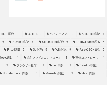
ookUp関数
10
Outlook
9
パフォーマンス
9
Sequence関数
7
6
Navigate関数
6
ClearCollect関数
6
DropColumns関数
6
FirstN関数
5
Set関数
5
With関数
5
ParseJSON関数
5
Reset関数
4
添付ファイルコントロール
4
画像コントロール
4
s
3
ブラウザー操作
3
Len関数
3
DateAdd関数
3
UpdateContext関数
3
Weekday関数
3
Match関数
3