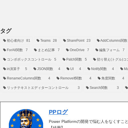
タグ
初心者向け
81
Teams
28
SharePoint
23
AddColumns関数
ForAll関数
7
まとめ記事
7
OneDrive
7
編集フォーム
7
コンボボックスコントロール
5
Patch関数
5
切り替え(トグル)コ
in演算子
5
JSON関数
4
UI
4
Notify関数
4
Ma
RenameColumns関数
4
RemoveIf関数
4
角度関数
4
リッチテキストエディターコントロール
3
Search関数
3
PPログ
Power Platformの開発で悩む人をなくす
【経歴】