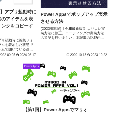
pps】アプリ起動時に
Power Appsでポップアップ表示
定のアイテムを表
させる方法
リンクをコピーす
(2023/8追記)【令和最新版❗️】よりよい実
装方法に修正、ローティングの実装方法
の追記を行いました。本記事の記載内容
プリ起動時に編集フォ
は古い実装方法のため、上記の記事をご
テムを表示した状態で
覧ください。Power Appsでポップアッ...
ームで開いている画面
RLで共有する方法上
2022.09.05
2024.08.17
2020.10.13
2023.10.22
URLの生成方法、
Power Apps
【第1回】Power Appsでマリオ