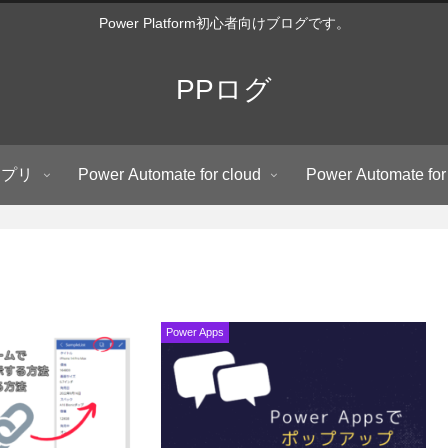
Power Platform初心者向けブログです。
PPログ
アプリ
Power Automate for cloud
Power Automate for
Power Apps