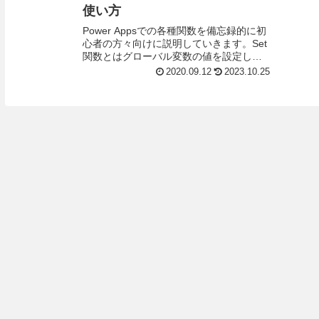
使い方
Power Appsでの各種関数を備忘録的に初
心者の方々向けに説明していきます。Set
関数とはグローバル変数の値を設定しま
す。公式より引用Set関数はグローバル変
2020.09.12
2023.10.25
数を定義、変更する関数です。グローバ
ル...