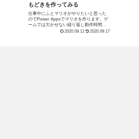
もどきを作ってみる
仕事中にふとマリオがやりたいと思った
のでPower Appsでマリオを作ります。ゲ
ームでは欠かせない繰り返し動作時間と
ともに落下、上昇、移動をさせるために
2020.09.11
2020.09.17
はタイマーを使ってその位置情報を更新
させ続けな...