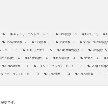
16
ギャラリーコントロール
15
Filter関数
15
Excel
13
L
UpdateIf関数
7
First関数
6
Split関数
6
ShowColumns関数
ントロール
5
HTTPリクエスト
5
Substitute関数
5
Last関数
5
tchAll関数
4
LastN関数
4
Index関数
4
Notion
4
Concat関数
4
モダンテーブルコントロール
3
Google Map
タイマーコントロール
3
Clear関数
3
Collect関数
3
ことが夢です。