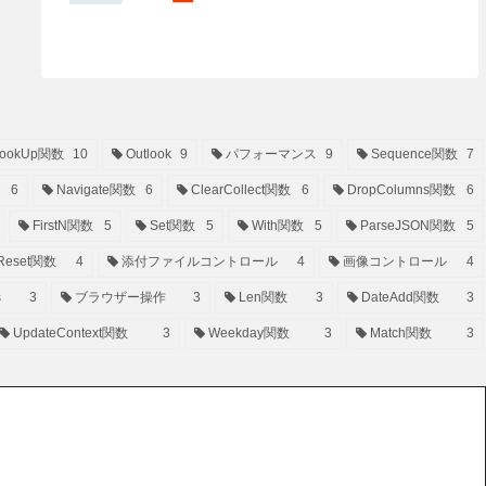
ookUp関数
10
Outlook
9
パフォーマンス
9
Sequence関数
7
6
Navigate関数
6
ClearCollect関数
6
DropColumns関数
6
FirstN関数
5
Set関数
5
With関数
5
ParseJSON関数
5
Reset関数
4
添付ファイルコントロール
4
画像コントロール
4
s
3
ブラウザー操作
3
Len関数
3
DateAdd関数
3
UpdateContext関数
3
Weekday関数
3
Match関数
3