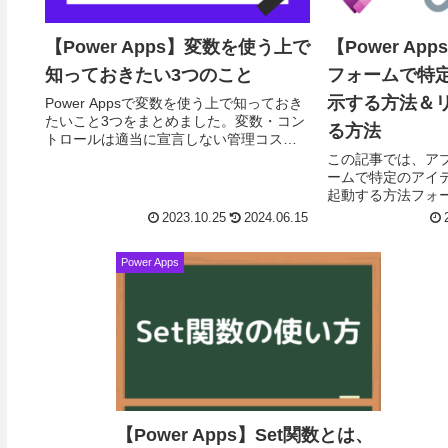
【Power Apps】変数を使う上で
【Power A
知っておきたい3つのこと
フォームで特
示する方法＆
Power Appsで変数を使う上で知っておき
たいこと3つをまとめました。変数・コン
る方法
トロールは適当に宣言しない管理コスト
最小化のために変数は可能な限り減らす
この記事では、ア
使い分けを理解する気ままに勉強会での
ームで特定のアイ
登壇資料...
起動する方法フォ
を他のユーザーにU
2023.10.25
2024.06.15
記を実現するための
Param関数を使...
Power Apps
【Power Apps】Set関数とは、