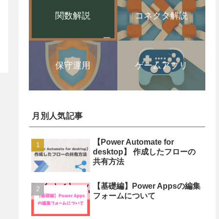
関数解説
コネクタ解説
保守運用
ゲームアプリ
月別人気記事
【Power Automate for
desktop】 作成したフローの
共有方法
【基礎編】Power Appsの編集
フォームについて