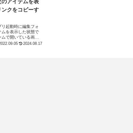
定のアイテムを表
リンクをコピーす
プリ起動時に編集フォ
テムを表示した状態で
ームで開いている画面
RLで共有する方法上
2022.09.05
2024.08.17
URLの生成方法、