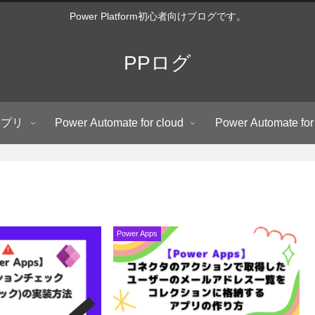
Power Platform初心者向けブログです。
PPログ
アプリ
Power Automate for cloud
Power Automate for
Power Apps