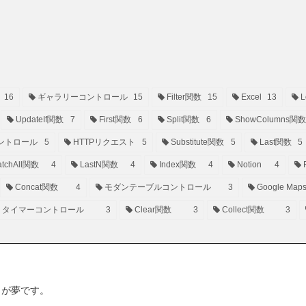
16
ギャラリーコントロール
15
Filter関数
15
Excel
13
L
UpdateIf関数
7
First関数
6
Split関数
6
ShowColumns関数
ントロール
5
HTTPリクエスト
5
Substitute関数
5
Last関数
5
tchAll関数
4
LastN関数
4
Index関数
4
Notion
4
Concat関数
4
モダンテーブルコントロール
3
Google Map
タイマーコントロール
3
Clear関数
3
Collect関数
3
ことが夢です。