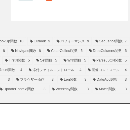
ookUp関数
10
Outlook
9
パフォーマンス
9
Sequence関数
7
6
Navigate関数
6
ClearCollect関数
6
DropColumns関数
6
FirstN関数
5
Set関数
5
With関数
5
ParseJSON関数
5
Reset関数
4
添付ファイルコントロール
4
画像コントロール
4
s
3
ブラウザー操作
3
Len関数
3
DateAdd関数
3
UpdateContext関数
3
Weekday関数
3
Match関数
3