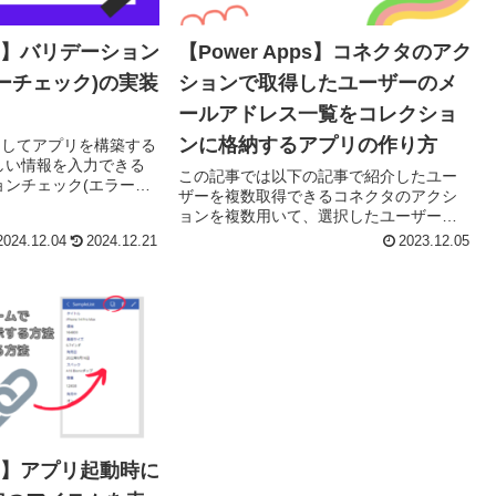
pps】バリデーション
【Power Apps】コネクタのアク
ーチェック)の実装
ションで取得したユーザーのメ
ールアドレス一覧をコレクショ
ンに格納するアプリの作り方
を使用してアプリを構築する
しい情報を入力できる
この記事では以下の記事で紹介したユー
ョンチェック(エラーチ
ザーを複数取得できるコネクタのアクシ
ることは重要です。本記
ョンを複数用いて、選択したユーザーを
フォームのバリデーシ
コレクションに格納するアプリの作り方
2024.12.04
2024.12.21
2023.12.05
を紹介します。この記事は、Power Apps
Adve...
pps】アプリ起動時に