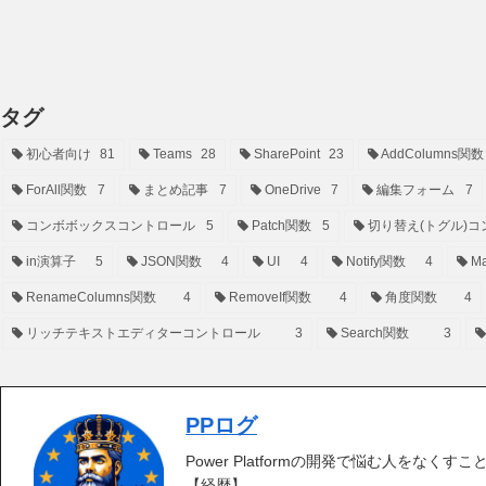
タグ
初心者向け
81
Teams
28
SharePoint
23
AddColumns関数
ForAll関数
7
まとめ記事
7
OneDrive
7
編集フォーム
7
コンボボックスコントロール
5
Patch関数
5
切り替え(トグル)コ
in演算子
5
JSON関数
4
UI
4
Notify関数
4
Ma
RenameColumns関数
4
RemoveIf関数
4
角度関数
4
リッチテキストエディターコントロール
3
Search関数
3
PPログ
Power Platformの開発で悩む人をなくす
【経歴】