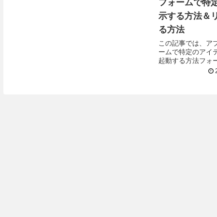
フォームで特
示する方法＆
る方法
この記事では、ア
ームで特定のアイ
起動する方法フォ
を他のユーザーにU
記を実現するための
Param関数を使...