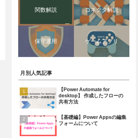
関数解説
コネクタ解説
保守運用
ゲームアプリ
月別人気記事
【Power Automate for
desktop】 作成したフローの
共有方法
【基礎編】Power Appsの編集
フォームについて