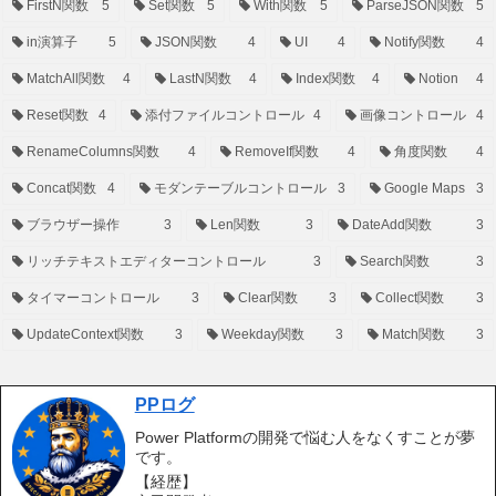
FirstN関数
5
Set関数
5
With関数
5
ParseJSON関数
5
in演算子
5
JSON関数
4
UI
4
Notify関数
4
MatchAll関数
4
LastN関数
4
Index関数
4
Notion
4
Reset関数
4
添付ファイルコントロール
4
画像コントロール
4
RenameColumns関数
4
RemoveIf関数
4
角度関数
4
Concat関数
4
モダンテーブルコントロール
3
Google Maps
3
ブラウザー操作
3
Len関数
3
DateAdd関数
3
リッチテキストエディターコントロール
3
Search関数
3
タイマーコントロール
3
Clear関数
3
Collect関数
3
UpdateContext関数
3
Weekday関数
3
Match関数
3
PPログ
Power Platformの開発で悩む人をなくすことが夢
です。
【経歴】