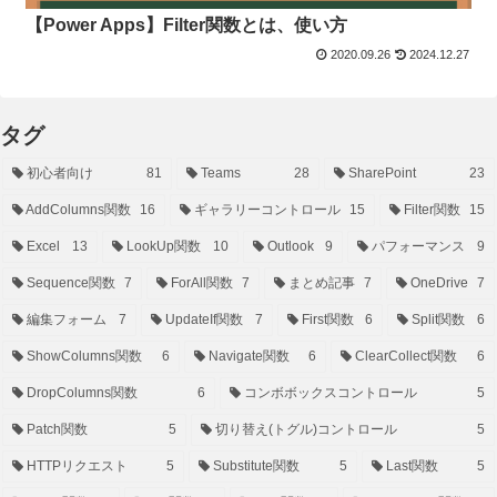
【Power Apps】Filter関数とは、使い方
2020.09.26
2024.12.27
タグ
初心者向け
81
Teams
28
SharePoint
23
AddColumns関数
16
ギャラリーコントロール
15
Filter関数
15
Excel
13
LookUp関数
10
Outlook
9
パフォーマンス
9
Sequence関数
7
ForAll関数
7
まとめ記事
7
OneDrive
7
編集フォーム
7
UpdateIf関数
7
First関数
6
Split関数
6
ShowColumns関数
6
Navigate関数
6
ClearCollect関数
6
DropColumns関数
6
コンボボックスコントロール
5
Patch関数
5
切り替え(トグル)コントロール
5
HTTPリクエスト
5
Substitute関数
5
Last関数
5