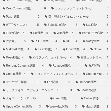
ShowColumns関数
6
Navigate関数
6
ClearCollect関数
6
DropColumns関数
6
コンボボックスコントロール
5
Patch関数
5
切り替え(トグル)コントロール
5
HTTPリクエスト
5
Substitute関数
5
Last関数
5
FirstN関数
5
Set関数
5
With関数
5
ParseJSON関数
5
in演算子
5
JSON関数
4
UI
4
Notify関数
4
MatchAll関数
4
LastN関数
4
Index関数
4
Notion
4
Reset関数
4
添付ファイルコントロール
4
画像コントロール
4
RenameColumns関数
4
RemoveIf関数
4
角度関数
4
Concat関数
4
モダンテーブルコントロール
3
Google Maps
3
ブラウザー操作
3
Len関数
3
DateAdd関数
3
リッチテキストエディターコントロール
3
Search関数
3
タイマーコントロール
3
Clear関数
3
Collect関数
3
UpdateContext関数
3
Weekday関数
3
Match関数
3