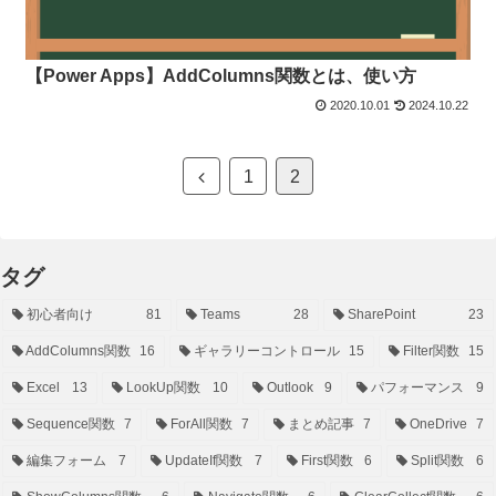
【Power Apps】AddColumns関数とは、使い方
2020.10.01
2024.10.22
前
1
2
へ
タグ
初心者向け
81
Teams
28
SharePoint
23
AddColumns関数
16
ギャラリーコントロール
15
Filter関数
15
Excel
13
LookUp関数
10
Outlook
9
パフォーマンス
9
Sequence関数
7
ForAll関数
7
まとめ記事
7
OneDrive
7
編集フォーム
7
UpdateIf関数
7
First関数
6
Split関数
6