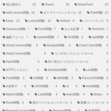
初心者向け
81
Teams
28
SharePoint
23
AddColumns関数
16
ギャラリーコントロール
15
Filter関数
15
Excel
13
LookUp関数
10
Outlook
9
パフォーマンス
9
Sequence関数
7
ForAll関数
7
まとめ記事
7
OneDrive
7
編集フォーム
7
UpdateIf関数
7
First関数
6
Split関数
6
ShowColumns関数
6
Navigate関数
6
ClearCollect関数
6
DropColumns関数
6
コンボボックスコントロール
5
Patch関数
5
切り替え(トグル)コントロール
5
HTTPリクエスト
5
Substitute関数
5
Last関数
5
FirstN関数
5
Set関数
5
With関数
5
ParseJSON関数
5
in演算子
5
JSON関数
4
UI
4
Notify関数
4
MatchAll関数
4
LastN関数
4
Index関数
4
Notion
4
Reset関数
4
添付ファイルコントロール
4
画像コントロール
4
RenameColumns関数
4
RemoveIf関数
4
角度関数
4