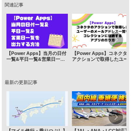
関連記事
【Power Apps】当月の日付
【Power Apps】コネクタ
一覧&平日一覧&営業日一覧
アクションで取得したユー
を出力する方法
ーのメールアドレス一覧を
レクションに格納するアプ
の作り方
最新の更新記事
【マイル修行・乗りつぶし】
【JAL・ANA・LCC対応】