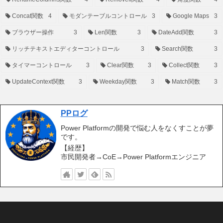
Concat関数
4
モダンテーブルコントロール
3
Google Maps
3
ブラウザー操作
3
Len関数
3
DateAdd関数
3
リッチテキストエディターコントロール
3
Search関数
3
タイマーコントロール
3
Clear関数
3
Collect関数
3
UpdateContext関数
3
Weekday関数
3
Match関数
3
PPログ
Power Platformの開発で悩む人をなくすことが夢
です。
【経歴】
市民開発者→CoE→Power Platformエンジニア