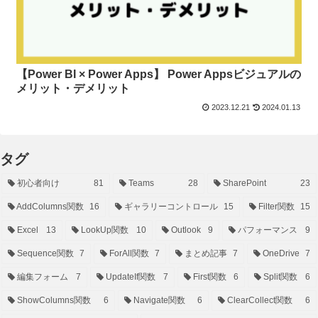
【Power BI × Power Apps】 Power Appsビジュアルの
メリット・デメリット
2023.12.21
2024.01.13
タグ
初心者向け
81
Teams
28
SharePoint
23
AddColumns関数
16
ギャラリーコントロール
15
Filter関数
15
Excel
13
LookUp関数
10
Outlook
9
パフォーマンス
9
Sequence関数
7
ForAll関数
7
まとめ記事
7
OneDrive
7
編集フォーム
7
UpdateIf関数
7
First関数
6
Split関数
6
ShowColumns関数
6
Navigate関数
6
ClearCollect関数
6