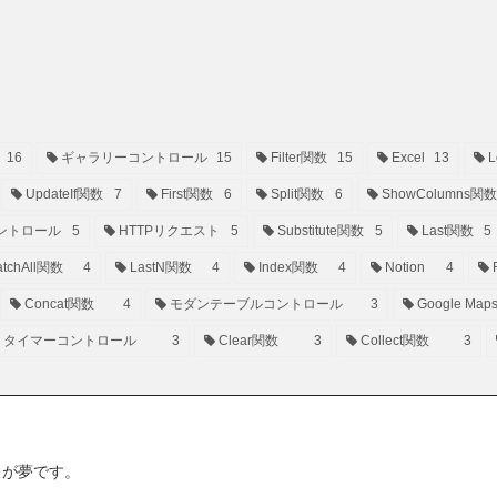
16
ギャラリーコントロール
15
Filter関数
15
Excel
13
L
UpdateIf関数
7
First関数
6
Split関数
6
ShowColumns関数
ントロール
5
HTTPリクエスト
5
Substitute関数
5
Last関数
5
tchAll関数
4
LastN関数
4
Index関数
4
Notion
4
Concat関数
4
モダンテーブルコントロール
3
Google Map
タイマーコントロール
3
Clear関数
3
Collect関数
3
ことが夢です。