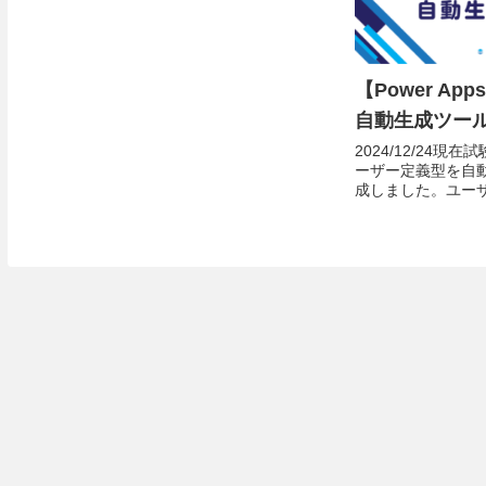
【Power A
自動生成ツー
2024/12/24
ーザー定義型を自
成しました。ユー
意点などはヨウセ
ください。ユーザー定義型