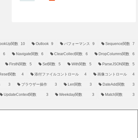
ookUp関数
10
Outlook
9
パフォーマンス
9
Sequence関数
7
6
Navigate関数
6
ClearCollect関数
6
DropColumns関数
6
FirstN関数
5
Set関数
5
With関数
5
ParseJSON関数
5
Reset関数
4
添付ファイルコントロール
4
画像コントロール
4
s
3
ブラウザー操作
3
Len関数
3
DateAdd関数
3
UpdateContext関数
3
Weekday関数
3
Match関数
3