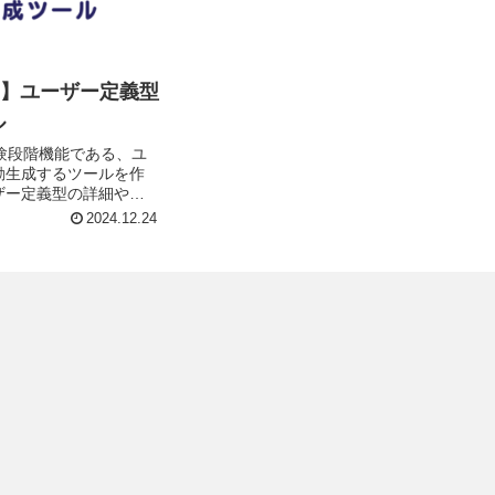
pps】ユーザー定義型
ル
現在試験段階機能である、ユ
動生成するツールを作
ザー定義型の詳細や注
イさんの記事をご一読
2024.12.24
（User Defin...