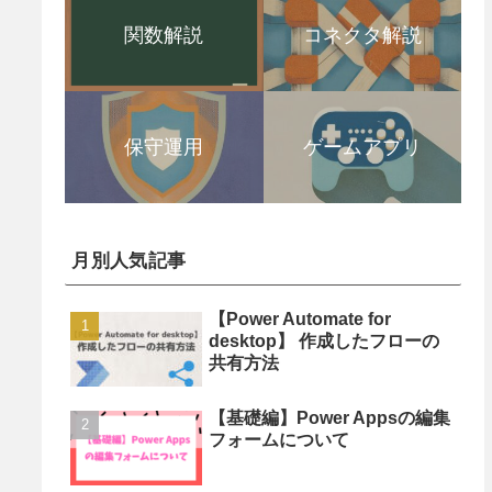
関数解説
コネクタ解説
保守運用
ゲームアプリ
月別人気記事
【Power Automate for
desktop】 作成したフローの
共有方法
【基礎編】Power Appsの編集
フォームについて