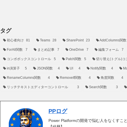
タグ
初心者向け
81
Teams
28
SharePoint
23
AddColumns関数
ForAll関数
7
まとめ記事
7
OneDrive
7
編集フォーム
7
コンボボックスコントロール
5
Patch関数
5
切り替え(トグル)コ
in演算子
5
JSON関数
4
UI
4
Notify関数
4
Ma
RenameColumns関数
4
RemoveIf関数
4
角度関数
4
リッチテキストエディターコントロール
3
Search関数
3
PPログ
Power Platformの開発で悩む人をなくす
【経歴】