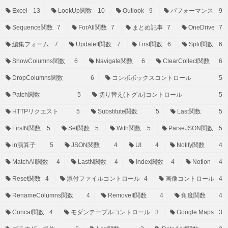
Excel
13
LookUp関数
10
Outlook
9
パフォーマンス
9
Sequence関数
7
ForAll関数
7
まとめ記事
7
OneDrive
7
編集フォーム
7
UpdateIf関数
7
First関数
6
Split関数
6
ShowColumns関数
6
Navigate関数
6
ClearCollect関数
6
DropColumns関数
6
コンボボックスコントロール
5
Patch関数
5
切り替え(トグル)コントロール
5
HTTPリクエスト
5
Substitute関数
5
Last関数
5
FirstN関数
5
Set関数
5
With関数
5
ParseJSON関数
5
in演算子
5
JSON関数
4
UI
4
Notify関数
4
MatchAll関数
4
LastN関数
4
Index関数
4
Notion
4
Reset関数
4
添付ファイルコントロール
4
画像コントロール
4
RenameColumns関数
4
RemoveIf関数
4
角度関数
4
Concat関数
4
モダンテーブルコントロール
3
Google Maps
3