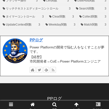
ブラウザー操作
3
Len関数
3
DateAdd関数
3
リッチテキストエディターコントロール
3
Search関数
3
タイマーコントロール
3
Clear関数
3
Collect関数
3
UpdateContext関数
3
Weekday関数
3
Match関数
3
PPログ
Power Platformの開発で悩む人をなくすことが夢
です。
【経歴】
市民開発者→CoE→Power Platformエンジニア
PPログ
© 2020 PPログ.