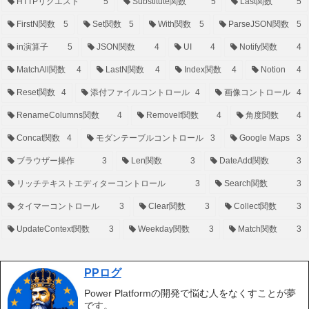
HTTPリクエスト
5
Substitute関数
5
Last関数
5
FirstN関数
5
Set関数
5
With関数
5
ParseJSON関数
5
in演算子
5
JSON関数
4
UI
4
Notify関数
4
MatchAll関数
4
LastN関数
4
Index関数
4
Notion
4
Reset関数
4
添付ファイルコントロール
4
画像コントロール
4
RenameColumns関数
4
RemoveIf関数
4
角度関数
4
Concat関数
4
モダンテーブルコントロール
3
Google Maps
3
ブラウザー操作
3
Len関数
3
DateAdd関数
3
リッチテキストエディターコントロール
3
Search関数
3
タイマーコントロール
3
Clear関数
3
Collect関数
3
UpdateContext関数
3
Weekday関数
3
Match関数
3
PPログ
Power Platformの開発で悩む人をなくすことが夢
です。