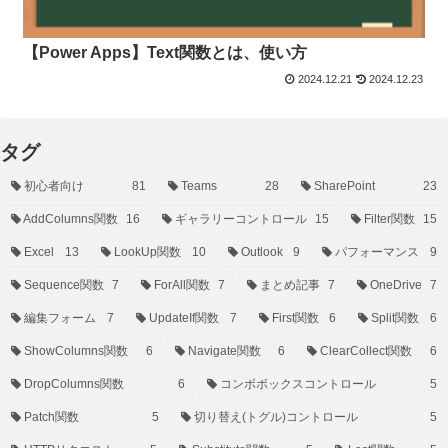
【Power Apps】Text関数とは、使い方
2024.12.21
2024.12.23
タグ
初心者向け
81
Teams
28
SharePoint
23
AddColumns関数
16
ギャラリーコントロール
15
Filter関数
15
Excel
13
LookUp関数
10
Outlook
9
パフォーマンス
9
Sequence関数
7
ForAll関数
7
まとめ記事
7
OneDrive
7
編集フォーム
7
UpdateIf関数
7
First関数
6
Split関数
6
ShowColumns関数
6
Navigate関数
6
ClearCollect関数
6
DropColumns関数
6
コンボボックスコントロール
5
Patch関数
5
切り替え(トグル)コントロール
5