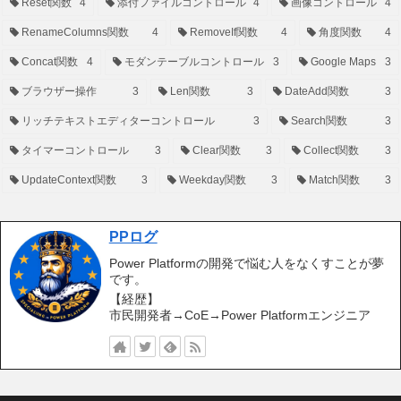
Reset関数
4
添付ファイルコントロール
4
画像コントロール
4
RenameColumns関数
4
RemoveIf関数
4
角度関数
4
Concat関数
4
モダンテーブルコントロール
3
Google Maps
3
ブラウザー操作
3
Len関数
3
DateAdd関数
3
リッチテキストエディターコントロール
3
Search関数
3
タイマーコントロール
3
Clear関数
3
Collect関数
3
UpdateContext関数
3
Weekday関数
3
Match関数
3
PPログ
Power Platformの開発で悩む人をなくすことが夢
です。
【経歴】
市民開発者→CoE→Power Platformエンジニア