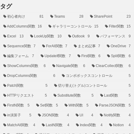
タグ
初心者向け
81
Teams
28
SharePoint
23
AddColumns関数
16
ギャラリーコントロール
15
Filter関数
15
Excel
13
LookUp関数
10
Outlook
9
パフォーマンス
9
Sequence関数
7
ForAll関数
7
まとめ記事
7
OneDrive
7
編集フォーム
7
UpdateIf関数
7
First関数
6
Split関数
6
ShowColumns関数
6
Navigate関数
6
ClearCollect関数
6
DropColumns関数
6
コンボボックスコントロール
5
Patch関数
5
切り替え(トグル)コントロール
5
HTTPリクエスト
5
Substitute関数
5
Last関数
5
FirstN関数
5
Set関数
5
With関数
5
ParseJSON関数
5
in演算子
5
JSON関数
4
UI
4
Notify関数
4
MatchAll関数
4
LastN関数
4
Index関数
4
Notion
4