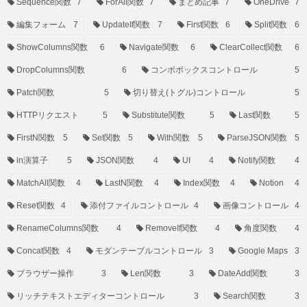
Sequence関数
7
ForAll関数
7
まとめ記事
7
OneDrive
7
編集フォーム
7
UpdateIf関数
7
First関数
6
Split関数
6
ShowColumns関数
6
Navigate関数
6
ClearCollect関数
6
DropColumns関数
6
コンボボックスコントロール
5
Patch関数
5
切り替え(トグル)コントロール
5
HTTPリクエスト
5
Substitute関数
5
Last関数
5
FirstN関数
5
Set関数
5
With関数
5
ParseJSON関数
5
in演算子
5
JSON関数
4
UI
4
Notify関数
4
MatchAll関数
4
LastN関数
4
Index関数
4
Notion
4
Reset関数
4
添付ファイルコントロール
4
画像コントロール
4
RenameColumns関数
4
RemoveIf関数
4
角度関数
4
Concat関数
4
モダンテーブルコントロール
3
Google Maps
3
ブラウザー操作
3
Len関数
3
DateAdd関数
3
リッチテキストエディターコントロール
3
Search関数
3