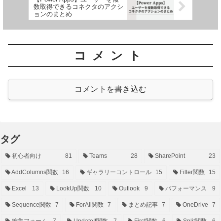
数取得できるコネクタのアクシ
ョンのまとめ
コメント
コメントを書き込む
タグ
初心者向け
81
Teams
28
SharePoint
23
AddColumns関数
16
ギャラリーコントロール
15
Filter関数
15
Excel
13
LookUp関数
10
Outlook
9
パフォーマンス
9
Sequence関数
7
ForAll関数
7
まとめ記事
7
OneDrive
7
編集フォーム
7
UpdateIf関数
7
First関数
6
Split関数
6