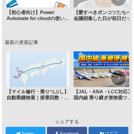
【初心者向け】Power
【愛すべきポンコツたちへ
Automate for cloudの使いか
会議招集した日が祝日だっ
た 3 Excelから日付情報を取
時に自分に知らせるPower
得・比較する
Automateフロー
最新の更新記事
【マイル修行・乗りつぶし】
【JAL・ANA・LCC対応】
自動乗継検索｜搭乗回数・
国内線 乗り継ぎ便検索ツー
FOP/PP最多ルートメーカー
ル
シェアする
Twitter
Facebook
はてブ