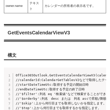
テキス
owner.name
カレンダーの所有者の表示名です。
ト
GetEventsCalendarViewV3
構文
Office365Outlook.GetEventsCalendarViewV3(calend
//calendarId:CalendarGetTablesV2などで取得したテーブ
//startDateTimeUtc:取得する予定の開始日時

//endDateTimeUtc:取得する予定の終了日時

//'$filter':列名 eq '検索値'などで検索することが
//'$orderby':列名　desc または　列名 ascで昇順/降
//'$skip':上から何行目までを取得しないかを指定します。

//'$top':上から何行目までを取得するかを指定します。
