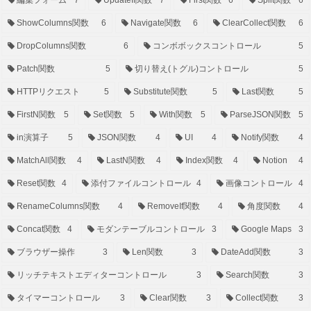
ShowColumns関数
6
Navigate関数
6
ClearCollect関数
6
DropColumns関数
6
コンボボックスコントロール
5
Patch関数
5
切り替え(トグル)コントロール
5
HTTPリクエスト
5
Substitute関数
5
Last関数
5
FirstN関数
5
Set関数
5
With関数
5
ParseJSON関数
5
in演算子
5
JSON関数
4
UI
4
Notify関数
4
MatchAll関数
4
LastN関数
4
Index関数
4
Notion
4
Reset関数
4
添付ファイルコントロール
4
画像コントロール
4
RenameColumns関数
4
RemoveIf関数
4
角度関数
4
Concat関数
4
モダンテーブルコントロール
3
Google Maps
3
ブラウザー操作
3
Len関数
3
DateAdd関数
3
リッチテキストエディターコントロール
3
Search関数
3
タイマーコントロール
3
Clear関数
3
Collect関数
3