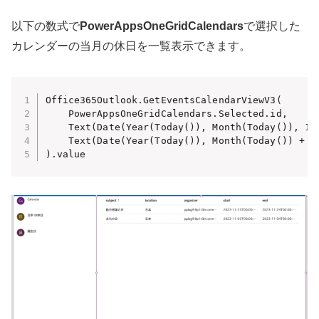
以下の数式で
PowerAppsOneGridCalendars
で選択した
カレンダーの当月の休日を一覧表示できます。
Office365Outlook.GetEventsCalendarViewV3(

    PowerAppsOneGridCalendars.Selected.id,

    Text(Date(Year(Today()), Month(Today()), 1),
    Text(Date(Year(Today()), Month(Today()) + 1,
).value