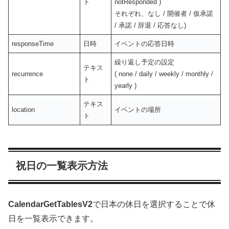
ト
notResponded )
それぞれ、なし / 開催者 / 仮承諾
/ 承諾 / 辞退 / 応答なし)
responseTime
日時
イベントの応答日時
繰り返し予定の設定
テキス
recurrence
( none / daily / weekly / monthly /
ト
yearly )
テキス
location
イベントの場所
ト
祝日の一覧表示方法
CalendarGetTablesV2
で日本の休日を選択することで休
日を一覧表示できます。