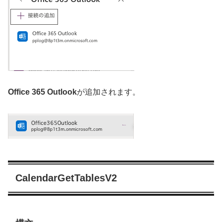
Office 365 Outlook
が追加されます。
CalendarGetTablesV2