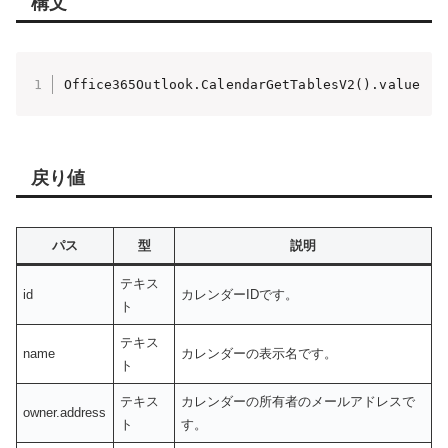
構文
Office365Outlook.CalendarGetTablesV2().value
戻り値
パス
型
説明
テキス
id
カレンダーIDです。
ト
テキス
name
カレンダーの表示名です。
ト
テキス
カレンダーの所有者のメールアドレスで
owner.address
ト
す。