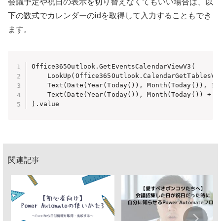
会議予定や祝日の表示を切り替えなくてもいい場合は、以
下の数式でカレンダーのidを取得して入力することもでき
ます。
Office365Outlook.GetEventsCalendarViewV3(

    LookUp(Office365Outlook.CalendarGetTablesV2(
    Text(Date(Year(Today()), Month(Today()), 1),
    Text(Date(Year(Today()), Month(Today()) + 1,
).value
関連記事