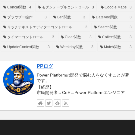
Concat関数
4
モダンテーブルコントロール
3
Google Maps
3
ブラウザー操作
3
Len関数
3
DateAdd関数
3
リッチテキストエディターコントロール
3
Search関数
3
タイマーコントロール
3
Clear関数
3
Collect関数
3
UpdateContext関数
3
Weekday関数
3
Match関数
3
PPログ
Power Platformの開発で悩む人をなくすことが夢
です。
【経歴】
市民開発者→CoE→Power Platformエンジニア