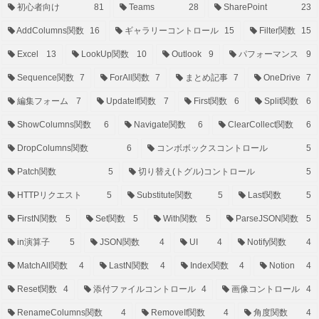
初心者向け
81
Teams
28
SharePoint
23
AddColumns関数
16
ギャラリーコントロール
15
Filter関数
15
Excel
13
LookUp関数
10
Outlook
9
パフォーマンス
9
Sequence関数
7
ForAll関数
7
まとめ記事
7
OneDrive
7
編集フォーム
7
UpdateIf関数
7
First関数
6
Split関数
6
ShowColumns関数
6
Navigate関数
6
ClearCollect関数
6
DropColumns関数
6
コンボボックスコントロール
5
Patch関数
5
切り替え(トグル)コントロール
5
HTTPリクエスト
5
Substitute関数
5
Last関数
5
FirstN関数
5
Set関数
5
With関数
5
ParseJSON関数
5
in演算子
5
JSON関数
4
UI
4
Notify関数
4
MatchAll関数
4
LastN関数
4
Index関数
4
Notion
4
Reset関数
4
添付ファイルコントロール
4
画像コントロール
4
RenameColumns関数
4
RemoveIf関数
4
角度関数
4