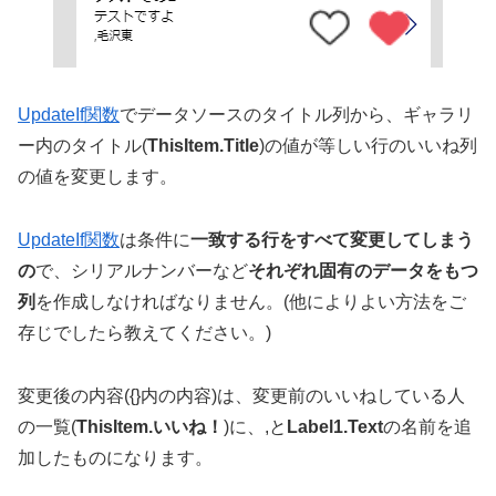
UpdateIf関数
でデータソースのタイトル列から、ギャラリ
ー内のタイトル(
ThisItem.Title
)の値が等しい行のいいね列
の値を変更します。
UpdateIf関数
は条件に
一致する行をすべて変更してしまう
の
で、シリアルナンバーなど
それぞれ固有のデータをもつ
列
を作成しなければなりません。(他によりよい方法をご
存じでしたら教えてください。)
変更後の内容({}内の内容)は、変更前のいいねしている人
の一覧(
ThisItem.いいね！
)に、,と
Label1.Text
の名前を追
加したものになります。