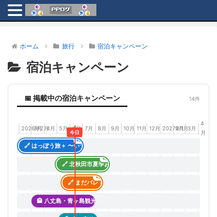
ホーム
旅行
宿泊キャンペーン
宿泊キャンペーン
📅 掲載中の宿泊キャンペーン
14件
4
2026年2月
3月
4月
5月
6月
7月
8月
9月
10月
11月
12月
2027年1月
2月
3月
今日
月
×3
🔗 はっぽう旅＋ 〜いつもの旅にお得と贅沢を〜
×3
🔗 北秋田市夏季おもてなし宿泊支援事業 +
×3
🔗 まだバレてない秋田県。得旅キャンペーン +
🏨 八丈島・青ヶ島観光復興キャンペーン