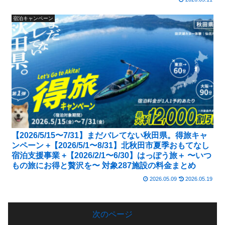
宿泊キャンペーン
【2026/5/15〜7/31】まだバレてない秋田県。得旅キャ
ンペーン +【2026/5/1〜8/31】北秋田市夏季おもてなし
宿泊支援事業 +【2026/2/1〜6/30】はっぽう旅＋ 〜いつ
もの旅にお得と贅沢を〜 対象287施設の料金まとめ
2026.05.09
2026.05.19
次のページ